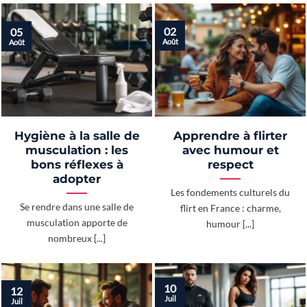
02
05
Août
Août
Hygiène à la salle de
Apprendre à flirter
musculation : les
avec humour et
bons réflexes à
respect
adopter
Les fondements culturels du
Se rendre dans une salle de
flirt en France : charme,
musculation apporte de
humour [...]
nombreux [...]
10
12
Juil
Juil