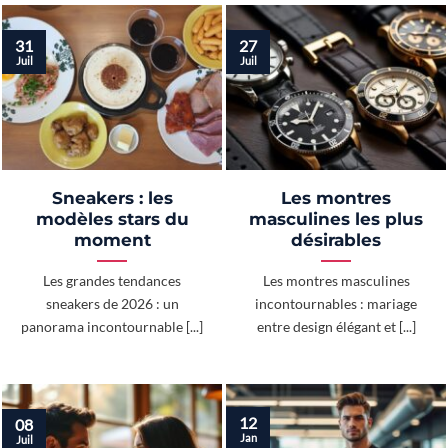
31
27
Juil
Juil
Sneakers : les
Les montres
modèles stars du
masculines les plus
moment
désirables
Les grandes tendances
Les montres masculines
sneakers de 2026 : un
incontournables : mariage
panorama incontournable [...]
entre design élégant et [...]
12
08
Jan
Juil