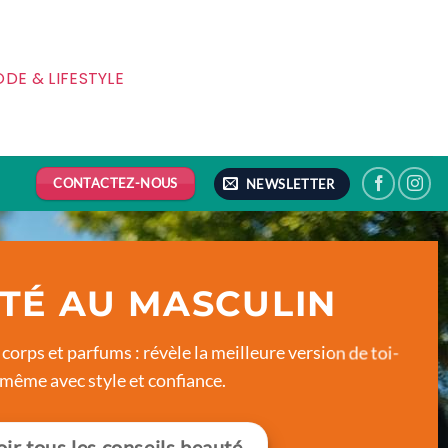
DE & LIFESTYLE
CONTACTEZ-NOUS
NEWSLETTER
TÉ AU MASCULIN
 corps et parfums : révèle la meilleure version de toi-
même avec style et confiance.
ir tous les conseils beauté