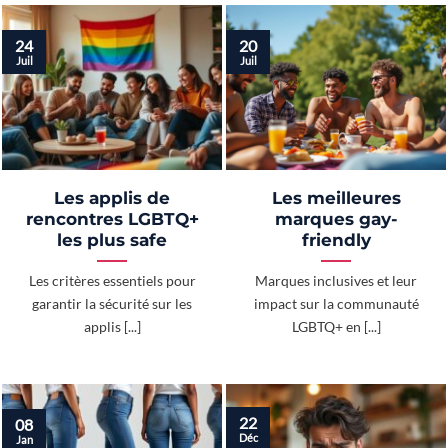
24
20
Juil
Juil
Les applis de
Les meilleures
rencontres LGBTQ+
marques gay-
les plus safe
friendly
Les critères essentiels pour
Marques inclusives et leur
garantir la sécurité sur les
impact sur la communauté
applis [...]
LGBTQ+ en [...]
22
08
Déc
Jan