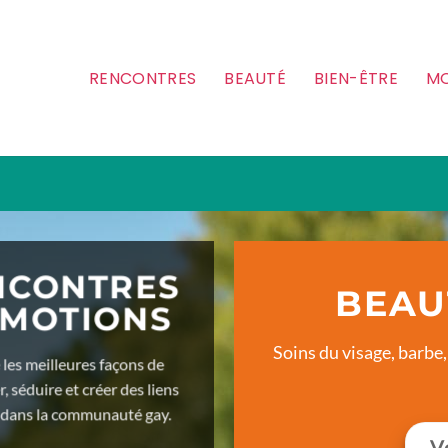
RENCONTRES
BEAUTÉ
BIEN-ÊTRE
MO
NCONTRES
BEAU
ÉMOTIONS
Soins du visage, barbe,
 les meilleures façons de
, séduire et créer des liens
 dans la communauté gay.
Vo