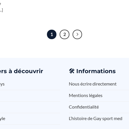
e
.]
1
2
rs à découvrir
🛠️
Informations
ays
Nous écrire directement
Mentions légales
Confidentialité
yle
L’histoire de Gay sport med