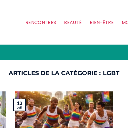
RENCONTRES
BEAUTÉ
BIEN-ÊTRE
MO
LGBT
13
Juil