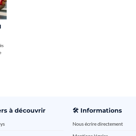
d
ès
e
rs à découvrir
🛠️
Informations
ays
Nous écrire directement
Mentions légales