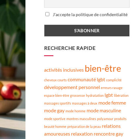
J'accepte la politique de confidentialité
RECHERCHE RAPIDE
bien-être
activités inclusives
communauté lgbt
cheveux courts
complicité
développement personnel
erreurs rasage
lgbt
espace bien-être
grossesse
hydratation
libération
mode femme
massages sportifs
massages à deux
mode gay
mode masculine
mode homme
mode sportive
montres masculines
polyamour
produits
relations
beauté homme
préparation de la peau
amoureuses
relaxation
rencontre gay