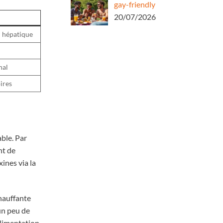
gay-friendly
20/07/2026
n hépatique
nal
ires
able. Par
nt de
ines via la
chauffante
 un peu de
alimentation