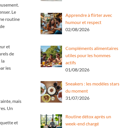
ieusement.
enser. Le
Apprendre à flirter avec
ne routine
humour et respect
 de
02/08/2026
eur et
Compléments alimentaires
urels de
utiles pour les hommes
 la
actifs
ar les
01/08/2026
Sneakers : les modèles stars
du moment
31/07/2026
ainte, mais
res. Un
Routine détox après un
oquette et
week-end chargé