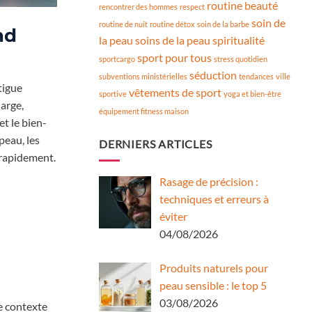
routine beauté
rencontrer des hommes
respect
soin de
routine de nuit
routine détox
soin de la barbe
nd
la peau
soins de la peau
spiritualité
sport pour tous
sportcargo
stress quotidien
séduction
subventions ministérielles
tendances
ville
tigue
vêtements de sport
sportive
yoga et bien-être
arge,
équipement fitness maison
t le bien-
peau, les
DERNIERS ARTICLES
e rapidement.
Rasage de précision :
techniques et erreurs à
éviter
04/08/2026
Produits naturels pour
peau sensible : le top 5
03/08/2026
e contexte