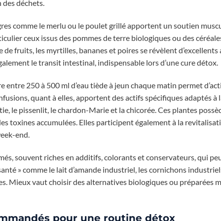
on des déchets.
res comme le merlu ou le poulet grillé apportent un soutien muscu
rticulier ceux issus des pommes de terre biologiques ou des céréal
e fruits, les myrtilles, bananes et poires se révèlent d’excellents a
également le transit intestinal, indispensable lors d’une cure détox.
re entre 250 à 500 ml d’eau tiède à jeun chaque matin permet d’act
nfusions, quant à elles, apportent des actifs spécifiques adaptés à 
ortie, le pissenlit, le chardon-Marie et la chicorée. Ces plantes poss
es toxines accumulées. Elles participent également à la revitalisat
week-end.
ormés, souvent riches en additifs, colorants et conservateurs, qui p
santé » comme le lait d’amande industriel, les cornichons industrie
s. Mieux vaut choisir des alternatives biologiques ou préparées m
commandés pour une routine détox