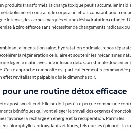
 en produits transformés, la charge toxique peut s’accumuler insid
 métabolisme, et contraint le corps à un effort constant pour comp
ue intense, des cernes marqués et une déshydratation cutanée. U
emise à zéro efficace sans nécessiter de changements radicaux ou
combinant alimentation saine, hydratation optimale, repos réparat
ccélérer la régénération cellulaire et soutenir les mécanismes nat
jeûne léger le matin avec une infusion détox, on stimule doucement
ue. Cette approche composite est particulièrement recommandée p
 effet revitalisant palpable dès le dimanche soir.
s pour une routine détox efficace
 détox post-week-end. Elle ne doit pas être perçue comme une contr
ents bénéfiques qui vont alléger le travail des organes émonctoi
és favorise la recharge en énergie et la récupération. Parmi les
 en chlorophylle, antioxydants et fibres, tels que les épinards, la r