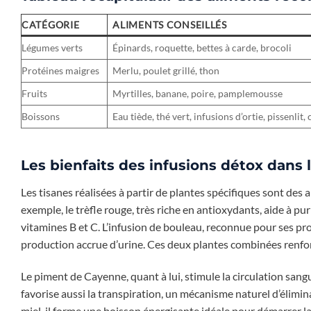
CATÉGORIE
ALIMENTS CONSEILLÉS
Légumes verts
Épinards, roquette, bettes à carde, brocoli
Protéines maigres
Merlu, poulet grillé, thon
Fruits
Myrtilles, banane, poire, pamplemousse
Boissons
Eau tiède, thé vert, infusions d’ortie, pissenli
Les bienfaits des infusions détox dans
Les tisanes réalisées à partir de plantes spécifiques sont des
exemple, le trèfle rouge, très riche en antioxydants, aide à pu
vitamines B et C. L’infusion de bouleau, reconnue pour ses prop
production accrue d’urine. Ces deux plantes combinées renfor
Le piment de Cayenne, quant à lui, stimule la circulation sang
favorise aussi la transpiration, un mécanisme naturel d’élimin
miel, il forme une boisson énergisante idéale pour démarrer l