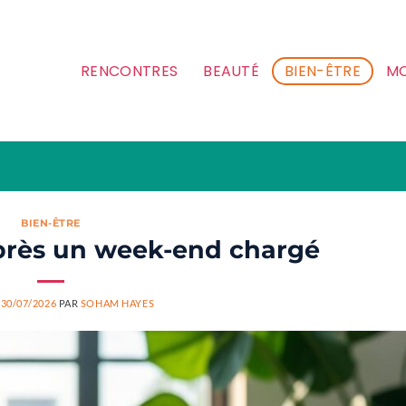
RENCONTRES
BEAUTÉ
BIEN-ÊTRE
MO
BIEN-ÊTRE
près un week-end chargé
E
30/07/2026
PAR
SOHAM HAYES