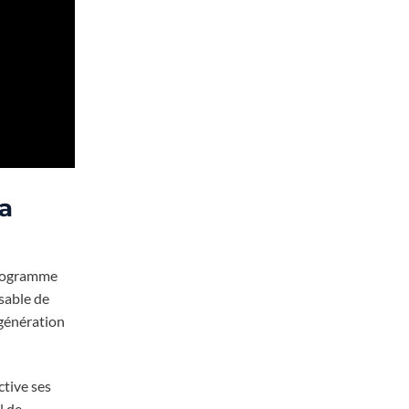
la
programme
sable de
égénération
ctive ses
l de