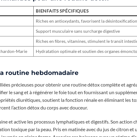
BIENFAITS SPÉCIFIQUES
Riches en antioxydants, favorisent la désintoxificatio
Support musculaire sans surcharge digestive
Riches en fibres, vitamines, stimulent le transit intesti
t, chardon-Marie
Hydratation optimale et soutien des organes émoncto
 la routine hebdomadaire
 alliées précieuses pour obtenir une routine détox complète et agré
rifier le sang et à régénérer le foie tout en fournissant un suppléme
riétés diurétiques, soutient la fonction rénale en éliminant les tox
cent l’action détox du corps avec douceur.
uine et active les processus lymphatiques et digestifs. Son action 
ation toxique par la peau. Pris en matinée avec du jus de citron et
a journée en pleine forme. Associer ces boissons avec un régime d’