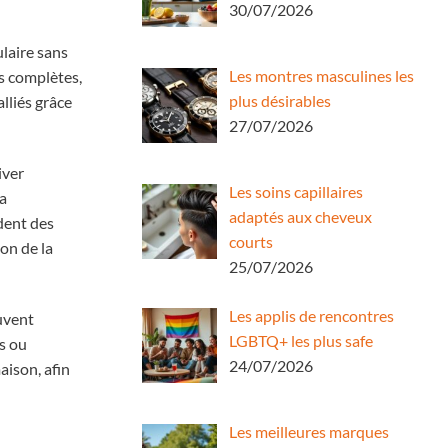
30/07/2026
laire sans
Les montres masculines les
es complètes,
plus désirables
lliés grâce
27/07/2026
iver
Les soins capillaires
la
adaptés aux cheveux
èdent des
courts
ion de la
25/07/2026
Les applis de rencontres
euvent
LGBTQ+ les plus safe
ls ou
24/07/2026
aison, afin
Les meilleures marques