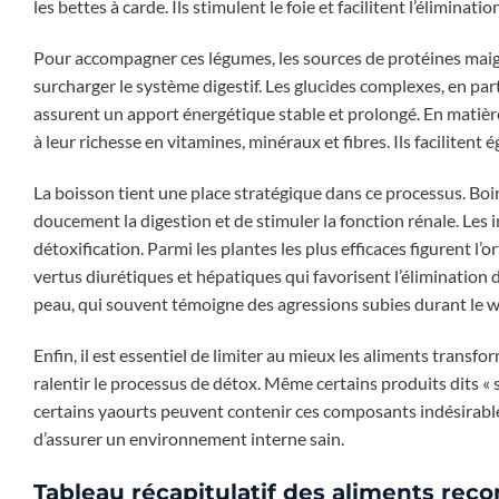
les bettes à carde. Ils stimulent le foie et facilitent l’éliminati
Pour accompagner ces légumes, les sources de protéines maig
surcharger le système digestif. Les glucides complexes, en pa
assurent un apport énergétique stable et prolongé. En matière d
à leur richesse en vitamines, minéraux et fibres. Ils facilitent 
La boisson tient une place stratégique dans ce processus. Boi
doucement la digestion et de stimuler la fonction rénale. Les i
détoxification. Parmi les plantes les plus efficaces figurent l’
vertus diurétiques et hépatiques qui favorisent l’élimination d
peau, qui souvent témoigne des agressions subies durant le 
Enfin, il est essentiel de limiter au mieux les aliments transf
ralentir le processus de détox. Même certains produits dits « 
certains yaourts peuvent contenir ces composants indésirable
d’assurer un environnement interne sain.
Tableau récapitulatif des aliments re