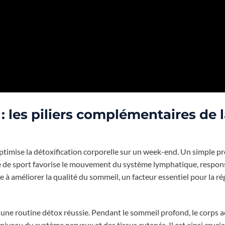
 : les piliers complémentaires de 
ptimise la détoxification corporelle sur un week-end. Un simple 
lle de sport favorise le mouvement du système lymphatique, respon
bue à améliorer la qualité du sommeil, un facteur essentiel pour la r
ne routine détox réussie. Pendant le sommeil profond, le corps a
niveau du système nerveux et des tissus cutanés. Il est ainsi crucia