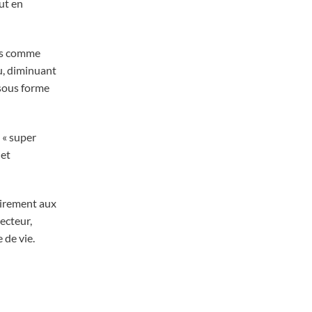
ut en
les comme
au, diminuant
 sous forme
 « super
 et
airement aux
ecteur,
 de vie.