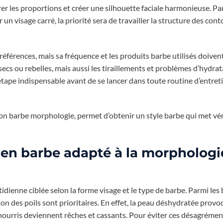
brer les proportions et créer une silhouette faciale harmonieuse. P
un visage carré, la priorité sera de travailler la structure des con
préférences, mais sa fréquence et les produits barbe utilisés doiven
secs ou rebelles, mais aussi les tiraillements et problèmes d’hydra
tape indispensable avant de se lancer dans toute routine d’entret
ion barbe morphologie, permet d’obtenir un style barbe qui met v
etien barbe adapté à la morphologi
idienne ciblée selon la forme visage et le type de barbe. Parmi les
ition des poils sont prioritaires. En effet, la peau déshydratée pro
nourris deviennent rêches et cassants. Pour éviter ces désagrément