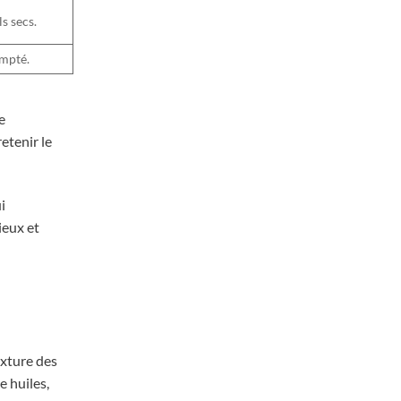
s secs.
ompté.
e
etenir le
i
ieux et
exture des
e huiles,