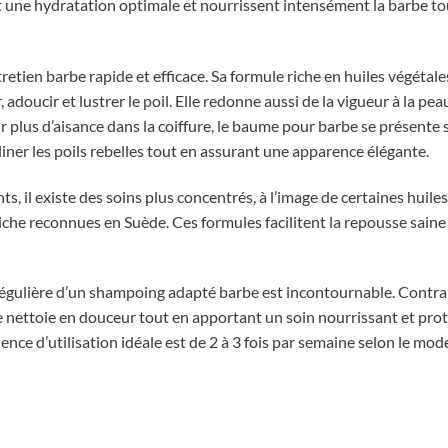
 une hydratation optimale et nourrissent intensément la barbe to
tretien barbe rapide et efficace. Sa formule riche en huiles végéta
 adoucir et lustrer le poil. Elle redonne aussi de la vigueur à la pe
our plus d’aisance dans la coiffure, le baume pour barbe se présente
liner les poils rebelles tout en assurant une apparence élégante.
s, il existe des soins plus concentrés, à l’image de certaines huiles
e reconnues en Suède. Ces formules facilitent la repousse saine
on régulière d’un shampoing adapté barbe est incontournable. Contr
nettoie en douceur tout en apportant un soin nourrissant et prot
uence d’utilisation idéale est de 2 à 3 fois par semaine selon le mode