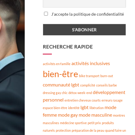
J'accepte la politique de confidentialité
RECHERCHE RAPIDE
activités inclusives
activités en famille
bien-être
bike transport
burn-out
communauté lgbt
complicité
conseils barbe
développement
dressing gay chic
détox week-end
personnel
entretien cheveux courts
erreurs rasage
lgbt
mode
espace bien-être
identité
libération
femme
mode gay
mode masculine
montres
masculines
médecine sportive
petit prix
produits
naturels
protection
préparation de la peau
quand faire un