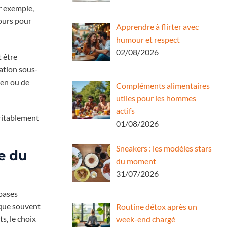
ar exemple,
tours pour
Apprendre à flirter avec
humour et respect
02/08/2026
t être
tation sous-
ien ou de
Compléments alimentaires
utiles pour les hommes
actifs
éritablement
01/08/2026
Sneakers : les modèles stars
e du
du moment
31/07/2026
 bases
voque souvent
Routine détox après un
s, le choix
week-end chargé