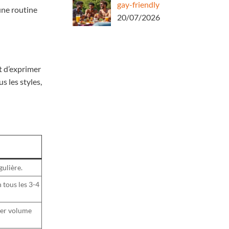
gay-friendly
une routine
20/07/2026
t d’exprimer
s les styles,
gulière.
n tous les 3-4
iter volume