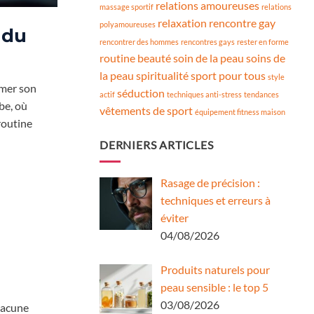
relations amoureuses
massage sportif
relations
relaxation
rencontre gay
polyamoureuses
 du
rencontrer des hommes
rencontres gays
rester en forme
routine beauté
soin de la peau
soins de
la peau
spiritualité
sport pour tous
style
imer son
séduction
actif
techniques anti-stress
tendances
be, où
vêtements de sport
équipement fitness maison
routine
DERNIERS ARTICLES
Rasage de précision :
techniques et erreurs à
éviter
04/08/2026
Produits naturels pour
peau sensible : le top 5
03/08/2026
Chacune