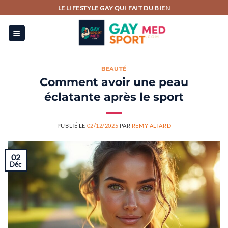
Passer
LE LIFESTYLE GAY QUI FAIT DU BIEN
au
contenu
BEAUTÉ
Comment avoir une peau
éclatante après le sport
PUBLIÉ LE
02/12/2025
PAR
REMY ALTARD
02
Déc