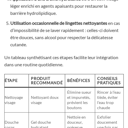
léger enrichi en agents apaisants pour restaurer la
barrière hydrolipidique.
Utilisation occasionnelle de lingettes nettoyantes
en cas
d’impossibilité de se laver rapidement : celles-ci doivent
être douces, sans alcool pour respecter la délicatesse
cutanée.
Un tableau synthétisant ces étapes facilite leur intégration
dans une routine quotidienne.
PRODUIT
CONSEILS
ÉTAPE
BÉNÉFICES
RECOMMANDÉ
PRATIQUES
Élimine sueur
Rincer à l’eau
Nettoyage
Nettoyant doux
et impuretés,
tiède, éviter
visage
visage
prévient les
l’eau trop
boutons
chaude
Nettoie en
Exfolier
Douche
Gel douche
douceur,
doucement
corps
hydratant
préserve
une fois par