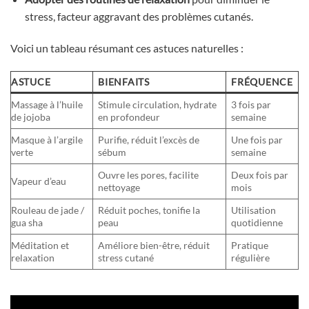
stress, facteur aggravant des problèmes cutanés.
Voici un tableau résumant ces astuces naturelles :
ASTUCE
BIENFAITS
FRÉQUENCE
Massage à l’huile
Stimule circulation, hydrate
3 fois par
de jojoba
en profondeur
semaine
Masque à l’argile
Purifie, réduit l’excès de
Une fois par
verte
sébum
semaine
Ouvre les pores, facilite
Deux fois par
Vapeur d’eau
nettoyage
mois
Rouleau de jade /
Réduit poches, tonifie la
Utilisation
gua sha
peau
quotidienne
Méditation et
Améliore bien-être, réduit
Pratique
relaxation
stress cutané
régulière