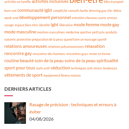
activités inclusives
activités en famille
bike transport
communauté lgbt
burn-out
complicité
conseils barbe
dressing gay chic
détox
développement personnel
week-end
entretien cheveux courts
erreurs
lgbt
mode femme
mode gay
rasage
espace bien-être
identité
libération
mode masculine
montres masculines
médecine sportive
petit prix
produits
naturels
protection
préparation de la peau
quand faire un massage sportif
relations amoureuses
relaxation
relations polyamoureuses
rencontre gay
rencontrer des hommes
rencontres gays
rester en forme
routine beauté
soin de la peau
soins de la peau
spiritualité
sport pour tous
séduction
style actif
techniques anti-stress
tendances
vêtements de sport
équipement fitness maison
DERNIERS ARTICLES
Rasage de précision : techniques et erreurs à
éviter
04/08/2026