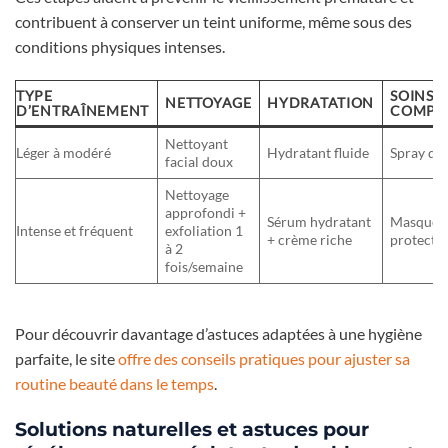
contribuent à conserver un teint uniforme, même sous des
conditions physiques intenses.
TYPE
SOINS
NETTOYAGE
HYDRATATION
D’ENTRAÎNEMENT
COMPL
Nettoyant
Léger à modéré
Hydratant fluide
Spray d’
facial doux
Nettoyage
approfondi +
Sérum hydratant
Masque p
Intense et fréquent
exfoliation 1
+ crème riche
protectio
à 2
fois/semaine
Pour découvrir davantage d’astuces adaptées à une hygiène
parfaite, le site
offre des conseils pratiques pour ajuster sa
routine beauté dans le temps
.
Solutions naturelles et astuces pour