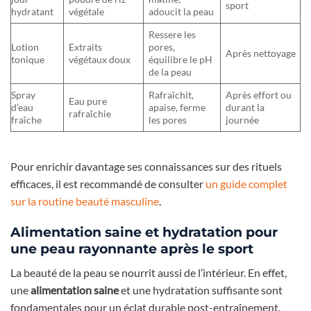
sport
hydratant
végétale
adoucit la peau
Ressere les
Lotion
Extraits
pores,
Après nettoyage
tonique
végétaux doux
équilibre le pH
de la peau
Spray
Rafraîchit,
Après effort ou
Eau pure
d’eau
apaise, ferme
durant la
rafraîchie
fraîche
les pores
journée
Pour enrichir davantage ses connaissances sur des rituels
efficaces, il est recommandé de consulter
un guide complet
sur la routine beauté masculine
.
Alimentation saine et hydratation pour
une peau rayonnante après le sport
La beauté de la peau se nourrit aussi de l’intérieur. En effet,
une
alimentation saine
et une hydratation suffisante sont
fondamentales pour un éclat durable post-entraînement.