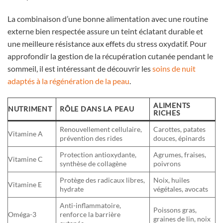
La combinaison d’une bonne alimentation avec une routine
externe bien respectée assure un teint éclatant durable et
une meilleure résistance aux effets du stress oxydatif. Pour
approfondir la gestion de la récupération cutanée pendant le
sommeil, il est intéressant de découvrir les
soins de nuit
adaptés à la régénération de la peau
.
ALIMENTS
NUTRIMENT
RÔLE DANS LA PEAU
RICHES
Renouvellement cellulaire,
Carottes, patates
Vitamine A
prévention des rides
douces, épinards
Protection antioxydante,
Agrumes, fraises,
Vitamine C
synthèse de collagène
poivrons
Protège des radicaux libres,
Noix, huiles
Vitamine E
hydrate
végétales, avocats
Anti-inflammatoire,
Poissons gras,
Oméga-3
renforce la barrière
graines de lin, noix