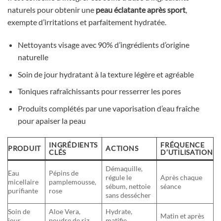
naturels pour obtenir une
peau éclatante après sport
,
exempte d’irritations et parfaitement hydratée.
Nettoyants visage avec 90% d’ingrédients d’origine
naturelle
Soin de jour hydratant à la texture légère et agréable
Toniques rafraîchissants pour resserrer les pores
Produits complétés par une vaporisation d’eau fraîche
pour apaiser la peau
INGRÉDIENTS
FRÉQUENCE
PRODUIT
ACTIONS
CLÉS
D’UTILISATION
Démaquille,
Eau
Pépins de
régule le
Après chaque
micellaire
pamplemousse,
sébum, nettoie
séance
purifiante
rose
sans dessécher
Soin de
Aloe Vera,
Hydrate,
Matin et après
jour
poudre de riz
matifie,