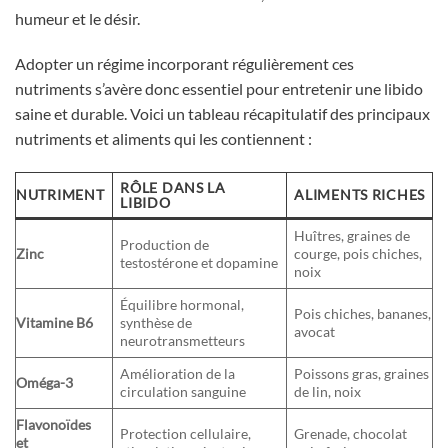
humeur et le désir.
Adopter un régime incorporant régulièrement ces
nutriments s’avère donc essentiel pour entretenir une libido
saine et durable. Voici un tableau récapitulatif des principaux
nutriments et aliments qui les contiennent :
RÔLE DANS LA
NUTRIMENT
ALIMENTS RICHES
LIBIDO
Huîtres, graines de
Production de
Zinc
courge, pois chiches,
testostérone et dopamine
noix
Équilibre hormonal,
Pois chiches, bananes,
Vitamine B6
synthèse de
avocat
neurotransmetteurs
Amélioration de la
Poissons gras, graines
Oméga-3
circulation sanguine
de lin, noix
Flavonoïdes
Protection cellulaire,
Grenade, chocolat
et