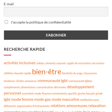
E-mail
J'accepte la politique de confidentialité
RECHERCHE RAPIDE
activités inclusives
adidas
aliments naturels
applis de rencontres sécurisées
bien-être
athlètes
beauté rapide
bienfaits du yoga
chaussures
communauté lgbt
tendance
clichés amoureux
communauté lgbtq+
développement
compléments alimentaires
concentration
décennies
personnel
essentiels mode
financer événements sportifs
gestes beauté
grindr
lgbt
mode femme
mode gay
mode masculine
méditation pour
relations amoureuses
relaxation
débutants
organisation d'événements
rencontre gay
routine beauté
soin de la peau