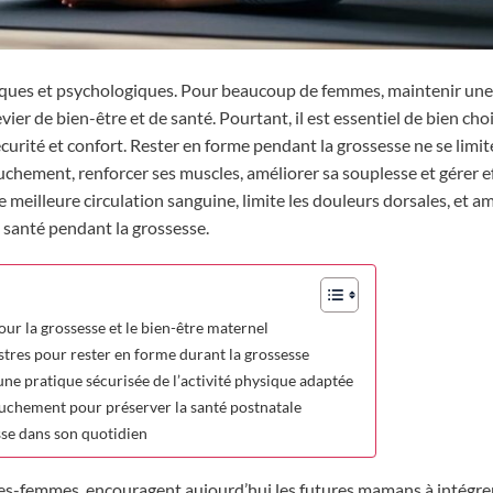
ques et psychologiques. Pour beaucoup de femmes, maintenir une 
er de bien-être et de santé. Pourtant, il est essentiel de bien choi
écurité et confort. Rester en forme pendant la grossesse ne se limit
couchement, renforcer ses muscles, améliorer sa souplesse et gérer 
e meilleure circulation sanguine, limite les douleurs dorsales, et a
 santé pendant la grossesse.
ur la grossesse et le bien-être maternel
tres pour rester en forme durant la grossesse
une pratique sécurisée de l’activité physique adaptée
uchement pour préserver la santé postnatale
sse dans son quotidien
es-femmes, encouragent aujourd’hui les futures mamans à intégre