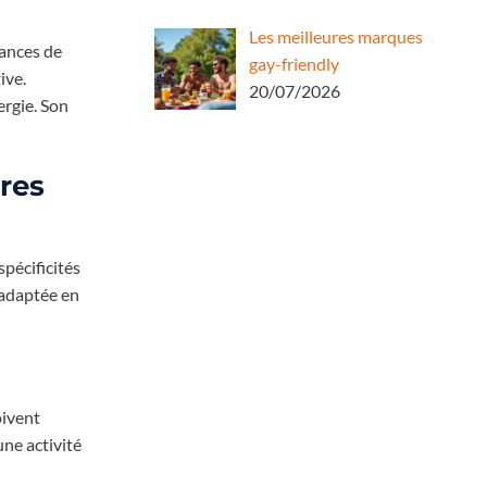
Les meilleures marques
éances de
gay-friendly
ive.
20/07/2026
ergie. Son
res
pécificités
 adaptée en
oivent
ne activité