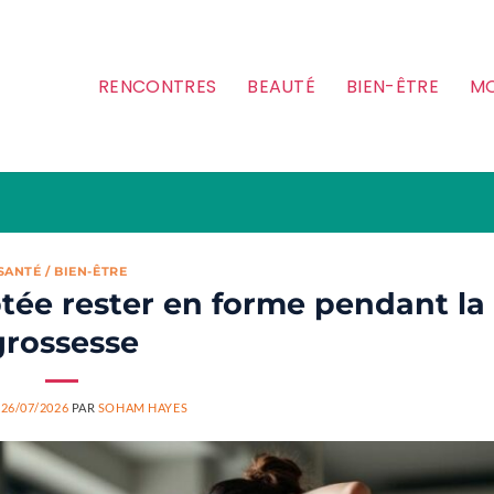
RENCONTRES
BEAUTÉ
BIEN-ÊTRE
MO
SANTÉ / BIEN-ÊTRE
tée rester en forme pendant la
grossesse
E
26/07/2026
PAR
SOHAM HAYES