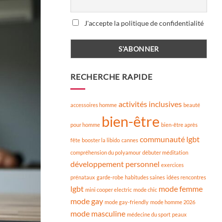
J'accepte la politique de confidentialité
RECHERCHE RAPIDE
activités inclusives
accessoires homme
beauté
bien-être
pour homme
bien-être après
communauté lgbt
fête
booster la libido
cannes
compréhension du polyamour
débuter méditation
développement personnel
exercices
prénataux
garde-robe
habitudes saines
idées rencontres
lgbt
mode femme
mini cooper electric
mode chic
mode gay
mode gay-friendly
mode homme 2026
mode masculine
médecine du sport
peaux