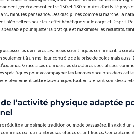
ommandent généralement entre 150 et 180 minutes d’activité physi
à 90 minutes par séance. Des disciplines comme la marche, la nata
plébiscitées pour leur effet bénéfique sur le corps et l’esprit. Par 
ispensable pour ajuster la pratique et maximiser les résultats, tant
ossesse, les dernières avancées scientifiques confirment la sûreté 
n seulement à un meilleur contrôle de la prise de poids mais aussi 
t d’œdèmes. Grâce à ces données, les structures spécialisées comme
s spécifiques pour accompagner les femmes enceintes dans cett
ivre pleinement cette étape unique, tout en prenant soin de soi et
de l’activité physique adaptée po
rnel
e réduite à une simple tradition ou mode passagère. Il s’agit d’un 
té confirmés par de nombreuses études scientifiques. Concrètemen