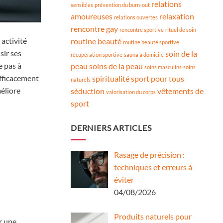
relations
sensibles
prévention du burn-out
amoureuses
relaxation
relations ouvertes
rencontre gay
rencontre sportive
rituel de soin
activité
routine beauté
routine beauté sportive
sir ses
soin de la
récupération sportive
sauna à domicile
e pas à
peau
soins de la peau
soins masculins
soins
efficacement
spiritualité
sport pour tous
naturels
méliore
séduction
vêtements de
valorisation du corps
sport
DERNIERS ARTICLES
Rasage de précision :
techniques et erreurs à
éviter
04/08/2026
Produits naturels pour
r une