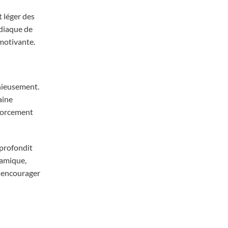
t léger des
rdiaque de
 motivante.
onieusement.
aine
nforcement
pprofondit
namique,
r encourager