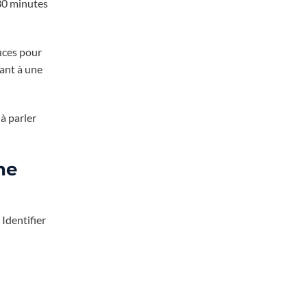
 30 minutes
ouces pour
uant à une
à parler
ne
Identifier