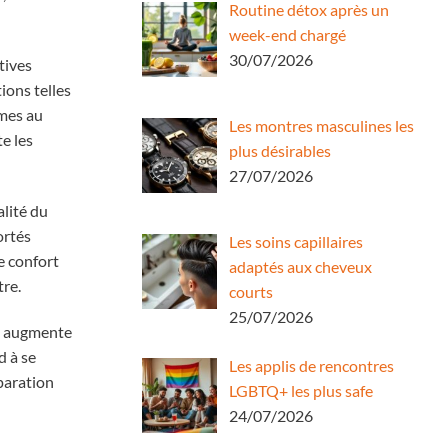
Routine détox après un
week-end chargé
30/07/2026
tives
ions telles
mes au
Les montres masculines les
e les
plus désirables
27/07/2026
alité du
ortés
Les soins capillaires
e confort
adaptés aux cheveux
tre.
courts
25/07/2026
le augmente
d à se
Les applis de rencontres
éparation
LGBTQ+ les plus safe
24/07/2026