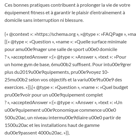
Ces bonnes pratiques contribuent à prolonger la vie de votre
équipement fitness et à garantir le plaisir d’entraînement à
domicile sans interruption ni blessure.
{« @context »: »https://schema.org », »@type »: »FAQPage », »ma
[{« @type »: »Question », »name »: »Quelle surface minimale
pour amu00e9nager une salle de sport u00e0 domicile
? », »acceptedAnswer »:{« @type »: »Answer », »text »: »Pour
un home gym de base, 6mu00b2 suffisent. Pour intu00e9grer
plus du2019u00e9quipements, pru00e9voyez 10-
25mu00b2 selon vos objectifs et la variu00e9tu00e9 des
exercices. »}},{« @type »: »Question », »name »: »Quel budget
pru00e9voir pour un u00e9quipement complet
? », »acceptedAnswer »:{« @type »: »Answer », »text »: »Un
u00e9quipement u00e9conomique commence u00e0
500u20ac, un niveau intermu00e9diaire u00e0 partir de
1500u20ac et les installations haut de gamme
du00e9passent 4000u20ac. »}},