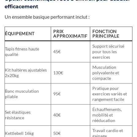
efficacement
Un ensemble basique performant inclut :
PRIX
FONCTION
ÉQUIPEMENT
APPROXIMATIF
PRINCIPALE
Support sécurisé
Tapis fitness haute
45€
pour tous les
qualité
exercices
Musculation
Kit haltères ajustables
130€
polyvalente et
2x20kg
compacte
Pratique pour
Banc musculation
95€
exercices variés et
pliable
rangement facile
Échauffements,
Set élastiques
40€
mobilité et
résistance
rééducation
Travail cardio et
Kettlebell 16kg
50€
gainage