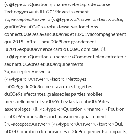
{« @type »: »Question », »name »: »Le tapis de course
Technogym vaut-il lu2019investissement
? », »acceptedAnswer »:{« @type »: »Answer », »text »: »Oui,
gru00e2ce u00e0 sa robustesse, ses fonctions
connectu00e9es avancu00e9es et lu2019accompagnement
quu2019il offre, il amu00e9liore grandement
lu2019expu00e9rience cardio u00e0 domicile. »}},
{« @type »: »Question », »name »: »Comment bien entretenir
ses haltu00e8res et u00e9quipements
? », »acceptedAnswer »:
{« @type »: »Answer », »text »: »Nettoyez
ru00e9guliu00e8rement avec des lingettes
du00e9sinfectantes, graissez les parties mobiles
mensuellement et vu00e9rifiez la stabilitu00e9 des
assemblages. »}},{« @type »: »Question », »name »: »Peut-on
cru00e9er une salle sport maison en appartement
? », »acceptedAnswer »:{« @type »: »Answer », »text »: »Oui,
u00e0 condition de choisir des u00e9quipements compacts,