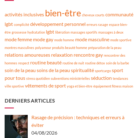
bien-être
activités inclusives
communauté
cheveux courts
lgbt
développement personnel
complicité
erreurs rasage
espace bien-
lgbt
être
grossesse
hydratation
libération
massages sportifs
massages à deux
mode femme
mode gay
mode masculine
mode homme
mode sportive
montres masculines
polyamour
produits beauté homme
préparation de la peau
relations amoureuses
relaxation
rencontre gay
rencontrer des
routine beauté
hommes
respect
routine de nuit
routine détox
soin de la barbe
soin de la peau
soins de la peau
spiritualité
sport
sportcargo
pour tous
séduction
stress quotidien
subventions ministérielles
tendances
vêtements de sport
ville sportive
yoga et bien-être
équipement fitness maison
DERNIERS ARTICLES
Rasage de précision : techniques et erreurs à
éviter
04/08/2026