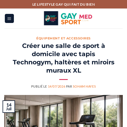
Passer
LE LIFESTYLE GAY QUI FAIT DU BIEN
au
contenu
ÉQUIPEMENT ET ACCESSOIRES
Créer une salle de sport à
domicile avec tapis
Technogym, haltères et miroirs
muraux XL
PUBLIÉ LE
14/07/2026
PAR
SOHAM HAYES
14
Juil