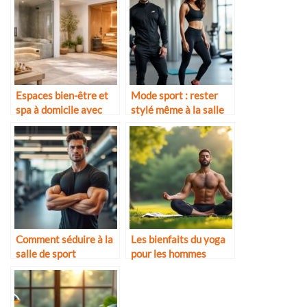
Espaces bien-être et
Mode sport : rester
spa à domicile avec
stylé même à la salle
hammam, sauna et
décoration zen
minimaliste
Comment séduire à la
Les bienfaits du yoga
salle de sport
pour les hommes