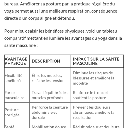
bureau. Améliorer sa posture par la pratique régulière du
yoga permet aussi une meilleure respiration, conséquence
directe d’un corps aligné et détendu.
Pour mieux saisir les bénéfices physiques, voici un tableau
comparatif mettant en lumière les avantages du yoga dans la
santé masculine :
AVANTAGE
IMPACT SUR LA SANTÉ
DESCRIPTION
PHYSIQUE
MASCULINE
Diminue les risques de
Flexibilité
Étire les muscles,
blessures et améliore la
améliorée
relâche les tensions
mobilité
Force
Travail équilibré des
Renforce le tronc et
musculaire
muscles profonds
soutient la posture
Renforce la ceinture
Prévient les douleurs
Posture
abdominale et
chroniques, améliore la
corrigée
dorsale
respiration
Santé
Mobilisation douce
Réduit raideur et douleurs