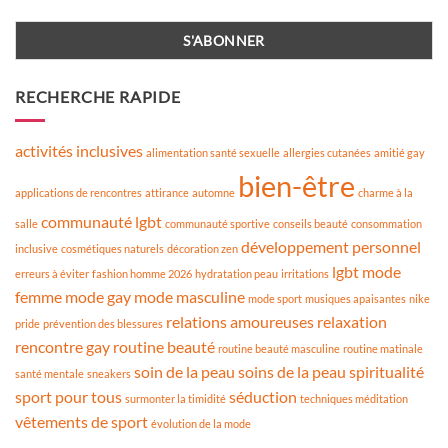
RECHERCHE RAPIDE
activités inclusives
alimentation santé sexuelle
allergies cutanées
amitié gay
bien-être
applications de rencontres
attirance
automne
charme à la
communauté lgbt
salle
communauté sportive
conseils beauté
consommation
développement personnel
inclusive
cosmétiques naturels
décoration zen
lgbt
mode
erreurs à éviter
fashion homme 2026
hydratation peau
irritations
femme
mode gay
mode masculine
mode sport
musiques apaisantes
nike
relations amoureuses
relaxation
pride
prévention des blessures
rencontre gay
routine beauté
routine beauté masculine
routine matinale
soin de la peau
soins de la peau
spiritualité
santé mentale
sneakers
sport pour tous
séduction
surmonter la timidité
techniques méditation
vêtements de sport
évolution de la mode