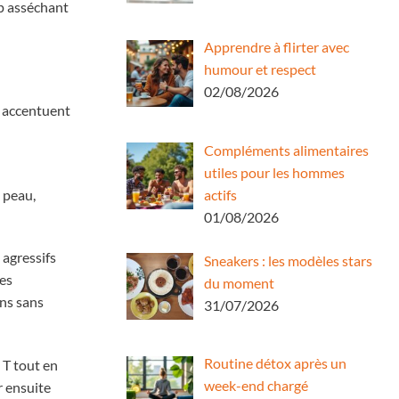
op asséchant
Apprendre à flirter avec
humour et respect
02/08/2026
, accentuent
Compléments alimentaires
utiles pour les hommes
 peau,
actifs
01/08/2026
 agressifs
Sneakers : les modèles stars
nes
du moment
ons sans
31/07/2026
Routine détox après un
 T tout en
week-end chargé
r ensuite