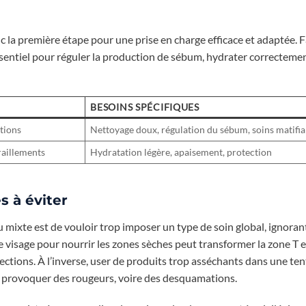
la première étape pour une prise en charge efficace et adaptée. F
essentiel pour réguler la production de sébum, hydrater correctemen
BESOINS SPÉCIFIQUES
ctions
Nettoyage doux, régulation du sébum, soins matifia
raillements
Hydratation légère, apaisement, protection
 à éviter
mixte est de vouloir trop imposer un type de soin global, ignorant
le visage pour nourrir les zones sèches peut transformer la zone T e
fections. À l’inverse, user de produits trop asséchants dans une ten
et provoquer des rougeurs, voire des desquamations.