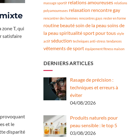
relations amoureuses
massage sportif
relations
relaxation
rencontre gay
polyamoureuses
 mixte
rencontrer des hommes
rencontres gays
rester en forme
routine beauté
soin de la peau
soins de
 zone T, qui
la peau
spiritualité
sport pour tous
style
 satisfaire
séduction
actif
techniques anti-stress
tendances
vêtements de sport
équipement fitness maison
DERNIERS ARTICLES
Rasage de précision :
techniques et erreurs à
éviter
04/08/2026
, provoquant
Produits naturels pour
es et le
peau sensible : le top 5
tte disparité
03/08/2026