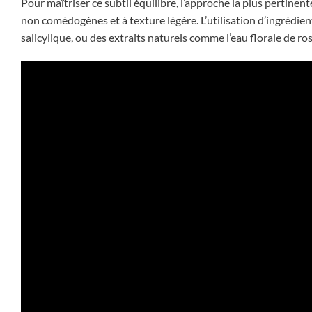
Pour maîtriser ce subtil équilibre, l’approche la plus pertinent
non comédogènes et à texture légère. L’utilisation d’ingrédient
salicylique, ou des extraits naturels comme l’eau florale de 