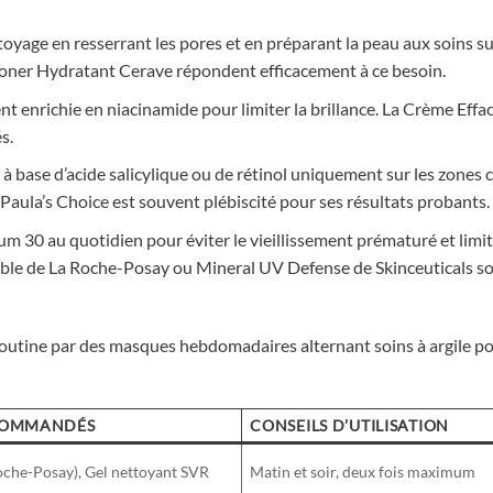
ttoyage en resserrant les pores et en préparant la peau aux soins s
Toner Hydratant Cerave répondent efficacement à ce besoin.
vent enrichie en niacinamide pour limiter la brillance. La Crème Effa
s.
 à base d’acide salicylique ou de rétinol uniquement sur les zones
 Paula’s Choice est souvent plébiscité pour ses résultats probants.
um 30 au quotidien pour éviter le vieillissement prématuré et limi
isible de La Roche-Posay ou Mineral UV Defense de Skinceuticals s
 routine par des masques hebdomadaires alternant soins à argile po
COMMANDÉS
CONSEILS D’UTILISATION
Roche-Posay), Gel nettoyant SVR
Matin et soir, deux fois maximum