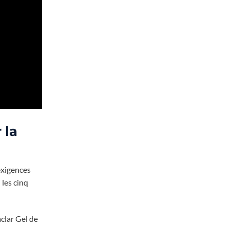
 la
exigences
 les cinq
aclar Gel de