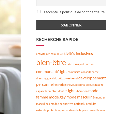
J'accepte la politique de confidentialité
RECHERCHE RAPIDE
activités inclusives
activités en famille
bien-être
bike transport
burn-out
communauté lgbt
complicité
conseils barbe
développement
dressing gay chic
détox week-end
personnel
entretien cheveux courts
erreurs rasage
lgbt
mode
espace bien-être
identité
libération
femme
mode gay
mode masculine
montres
masculines
médecine sportive
petit prix
produits
naturels
protection
préparation de la peau
quand faire un