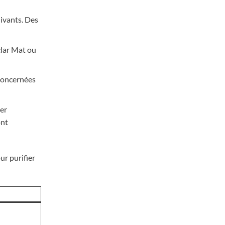
uivants. Des
clar Mat ou
 concernées
ter
ont
ur purifier