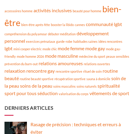
bien-
activités inclusives
accessoires homme
beauté pour homme
être
communauté lgbt
bien-être après fête
booster la libido
cannes
développement
compréhension du polyamour
débuter méditation
personnel
exercices prénataux
garde-robe
habitudes saines
idées rencontres
lgbt
mode femme
mode gay
mini cooper electric
mode chic
mode gay-
mode masculine
friendly
mode homme 2026
médecine du sport
peaux sensibles
relations amoureuses
prévention du burn-out
relations ouvertes
relaxation
rencontre gay
routine
rencontre sportive
rituel de soin
beauté
soin de
routine beauté sportive
récupération sportive
sauna à domicile
la peau
soins de la peau
spiritualité
soins masculins
soins naturels
sport pour tous
séduction
vêtements de sport
valorisation du corps
DERNIERS ARTICLES
Rasage de précision : techniques et erreurs à
éviter