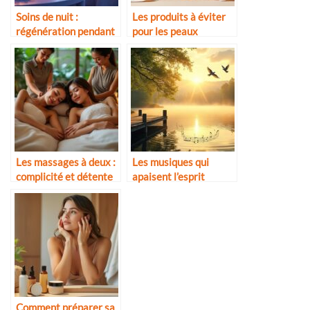
Soins de nuit :
Les produits à éviter
régénération pendant
pour les peaux
le sommeil
sensibles
Les massages à deux :
Les musiques qui
complicité et détente
apaisent l’esprit
Comment préparer sa