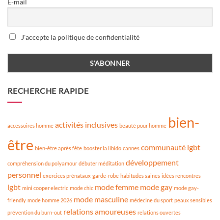
E-mail
J'accepte la politique de confidentialité
RECHERCHE RAPIDE
bien-
activités inclusives
accessoires homme
beauté pour homme
être
communauté lgbt
bien-être après fête
booster la libido
cannes
développement
compréhension du polyamour
débuter méditation
personnel
exercices prénataux
garde-robe
habitudes saines
idées rencontres
lgbt
mode femme
mode gay
mini cooper electric
mode chic
mode gay-
mode masculine
friendly
mode homme 2026
médecine du sport
peaux sensibles
relations amoureuses
prévention du burn-out
relations ouvertes