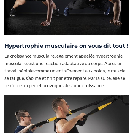
Hypertrophie musculaire on vous dit tout !
La croissance musculaire, également appelée hypertrophie
musculaire, est une réaction adaptative du corps. Après un
travail pénible comme un entraînement aux poids, le muscle
se fatigue, s’abîme et finit par être réparé. Par la suite, elle se
renforce un peu et provoque ainsi une croissance.