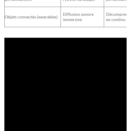
Diffusion sonore
Décompressi
Objets connectés (wearables)
immersive
en continu