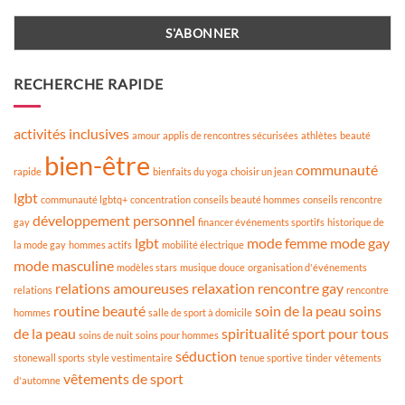
RECHERCHE RAPIDE
activités inclusives
amour
applis de rencontres sécurisées
athlètes
beauté
bien-être
communauté
rapide
bienfaits du yoga
choisir un jean
lgbt
communauté lgbtq+
concentration
conseils beauté hommes
conseils rencontre
développement personnel
gay
financer événements sportifs
historique de
lgbt
mode femme
mode gay
la mode gay
hommes actifs
mobilité électrique
mode masculine
modèles stars
musique douce
organisation d'événements
relations amoureuses
relaxation
rencontre gay
relations
rencontre
routine beauté
soin de la peau
soins
hommes
salle de sport à domicile
de la peau
spiritualité
sport pour tous
soins de nuit
soins pour hommes
séduction
stonewall sports
style vestimentaire
tenue sportive
tinder
vêtements
vêtements de sport
d'automne