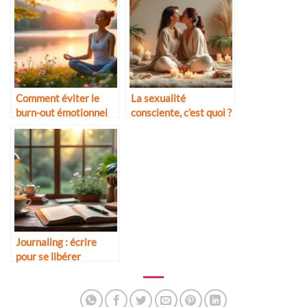
Comment éviter le
La sexualité
burn-out émotionnel
consciente, c’est quoi ?
Journaling : écrire
pour se libérer