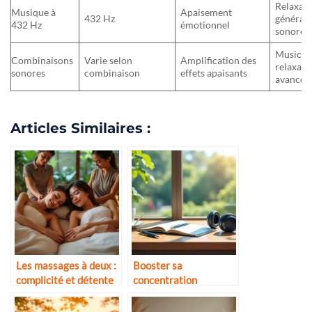
Relaxati
Musique à
Apaisement
432 Hz
générale
432 Hz
émotionnel
sonore
Musicot
Combinaisons
Varie selon
Amplification des
relaxati
sonores
combinaison
effets apaisants
avancée
Articles Similaires :
Les massages à deux :
Booster sa
complicité et détente
concentration
naturellement