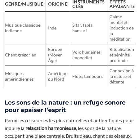
INSTRUMENTS
EFFETS
GENRE/MUSIQUE
ORIGINE
CLÉS
APAISANTS
Calme
mental et
Musique classique
Sitar, tabla,
Inde
induction de
indienne
bansuri
la
méditation
Europe
Ritualisation
Voix humaines
Chant grégorien
(Moyen
et sérénité
(monodie)
Âge)
profonde
Connexion à
Musiques
Amérique
Flûte, tambours
la nature et
amérindiennes
du Nord
détente
Les sons de la nature : un refuge sonore
pour apaiser l’esprit
Parmi les ressources les plus naturelles et authentiques pour
induire la
relaxation harmonieuse
, les sons de la nature
occupent une place centrale. Bruits d’eau, chant des oiseaux,