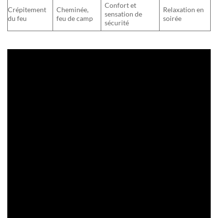
Confort et
Crépitement
Cheminée,
Relaxation en
sensation de
du feu
feu de camp
soirée
sécurité