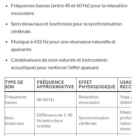
Fréquences basses (entre 40 et 60 Hz) pour la relaxation
musculaire.
Sons binauraux et isochrones pour la synchronisation
cérébrale.
Musique à 432 Hz pour une résonance naturelle et
apaisante.
Combinaisons de sons naturels et instruments
acoustiques pour renforcer l’effet apaisant.
TYPE DE
FRÉQUENCE
EFFET
USAGE
SON
APPROXIMATIVE
PHYSIOLOGIQUE
RECO
Fréquences
Relaxation
Yoga, mé
40-60 Hz
basses
musculaire
détente
Méditat
Différence de 1-30
Sons
Synchronisation
profond
Hz entre deux
binauraux
cérébrale
réducti
oreilles
stress