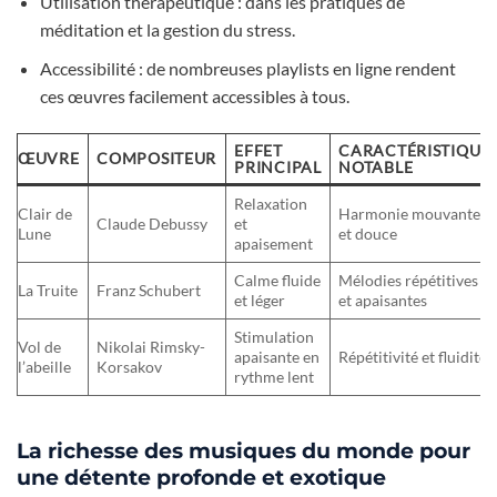
Utilisation thérapeutique : dans les pratiques de
méditation et la gestion du stress.
Accessibilité : de nombreuses playlists en ligne rendent
ces œuvres facilement accessibles à tous.
EFFET
CARACTÉRISTIQUE
ŒUVRE
COMPOSITEUR
PRINCIPAL
NOTABLE
Relaxation
Clair de
Harmonie mouvante
Claude Debussy
et
Lune
et douce
apaisement
Calme fluide
Mélodies répétitives
La Truite
Franz Schubert
et léger
et apaisantes
Stimulation
Vol de
Nikolai Rimsky-
apaisante en
Répétitivité et fluidité
l’abeille
Korsakov
rythme lent
La richesse des musiques du monde pour
une détente profonde et exotique