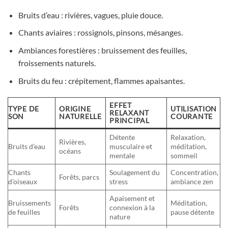
Bruits d’eau : rivières, vagues, pluie douce.
Chants aviaires : rossignols, pinsons, mésanges.
Ambiances forestières : bruissement des feuilles,
froissements naturels.
Bruits du feu : crépitement, flammes apaisantes.
EFFET
TYPE DE
ORIGINE
UTILISATION
RELAXANT
SON
NATURELLE
COURANTE
PRINCIPAL
Détente
Relaxation,
Rivières,
Bruits d’eau
musculaire et
méditation,
océans
mentale
sommeil
Chants
Soulagement du
Concentration,
Forêts, parcs
d’oiseaux
stress
ambiance zen
Apaisement et
Bruissements
Méditation,
Forêts
connexion à la
de feuilles
pause détente
nature