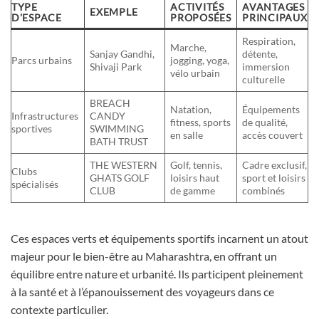
TYPE
ACTIVITÉS
AVANTAGES
EXEMPLE
D’ESPACE
PROPOSÉES
PRINCIPAUX
Respiration,
Marche,
Sanjay Gandhi,
détente,
Parcs urbains
jogging, yoga,
Shivaji Park
immersion
vélo urbain
culturelle
BREACH
Natation,
Équipements
Infrastructures
CANDY
fitness, sports
de qualité,
sportives
SWIMMING
en salle
accès couvert
BATH TRUST
THE WESTERN
Golf, tennis,
Cadre exclusif,
Clubs
GHATS GOLF
loisirs haut
sport et loisirs
spécialisés
CLUB
de gamme
combinés
Ces espaces verts et équipements sportifs incarnent un atout
majeur pour le bien-être au Maharashtra, en offrant un
équilibre entre nature et urbanité. Ils participent pleinement
à la santé et à l’épanouissement des voyageurs dans ce
contexte particulier.