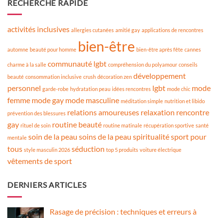
RECHERCHE RAPIDE
activités inclusives
allergies cutanées
amitié gay
applications de rencontres
bien-être
automne
beauté pour homme
bien-être après fête
cannes
communauté lgbt
charme à la salle
compréhension du polyamour
conseils
développement
beauté
consommation inclusive
crush
décoration zen
personnel
lgbt
mode
garde-robe
hydratation peau
idées rencontres
mode chic
femme
mode gay
mode masculine
méditation simple
nutrition et libido
relations amoureuses
relaxation
rencontre
prévention des blessures
gay
routine beauté
rituel de soin
routine matinale
récupération sportive
santé
soin de la peau
soins de la peau
spiritualité
sport pour
mentale
tous
séduction
style masculin 2026
top 5 produits
voiture électrique
vêtements de sport
DERNIERS ARTICLES
Rasage de précision : techniques et erreurs à