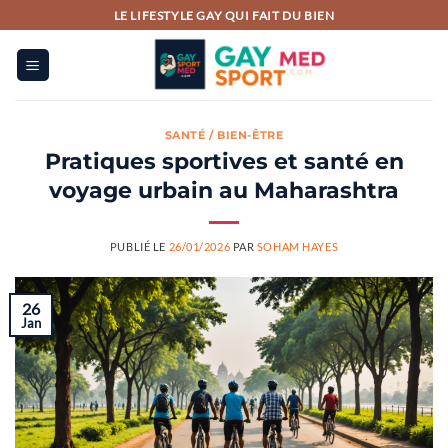
Passer
LE LIFESTYLE GAY QUI FAIT DU BIEN
au
contenu
SANTÉ / BIEN-ÊTRE
Pratiques sportives et santé en
voyage urbain au Maharashtra
PUBLIÉ LE
26/01/2026
PAR
SOHAM HAYES
26
Jan