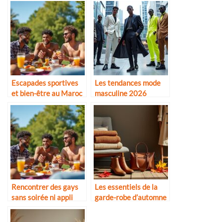
Escapades sportives
Les tendances mode
et bien-être au Maroc
masculine 2026
Rencontrer des gays
Les essentiels de la
sans soirée ni appli
garde-robe d’automne