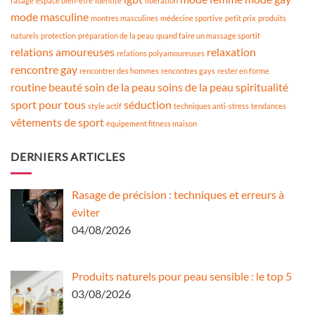
rasage
espace bien-être
identité
libération
mode masculine
montres masculines
médecine sportive
petit prix
produits
naturels
protection
préparation de la peau
quand faire un massage sportif
relations amoureuses
relaxation
relations polyamoureuses
rencontre gay
rencontrer des hommes
rencontres gays
rester en forme
routine beauté
soin de la peau
soins de la peau
spiritualité
sport pour tous
séduction
style actif
techniques anti-stress
tendances
vêtements de sport
équipement fitness maison
DERNIERS ARTICLES
Rasage de précision : techniques et erreurs à
éviter
04/08/2026
Produits naturels pour peau sensible : le top 5
03/08/2026