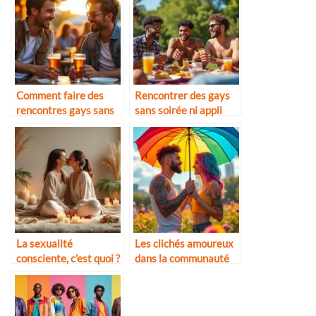
Comment faire des
Rencontrer des gays
rencontres gays sans
sans soirée ni appli
passer par les applis
La sexualité
Les clichés amoureux
consciente, c’est quoi ?
dans la communauté
LGBTQ+