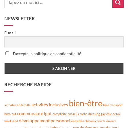
NEWSLETTER
E-mail
J'accepte la politique de confidentialité
RECHERCHE RAPIDE
bien-être
activités inclusives
activités en famille
bike transport
communauté lgbt
burn-out
complicité
conseils barbe
dressing gay chic
détox
développement personnel
week-end
entretien cheveux courts
erreurs
lgbt
mode femme
mode gay