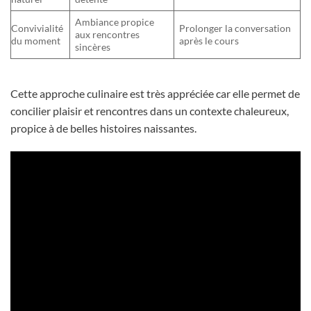
Ambiance propice
Convivialité
Prolonger la conversation
aux rencontres
du moment
après le cours
sincères
Cette approche culinaire est très appréciée car elle permet de
concilier plaisir et rencontres dans un contexte chaleureux,
propice à de belles histoires naissantes.