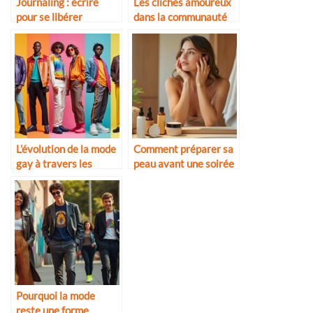
Journaling : écrire
Les clichés amoureux
pour se libérer
dans la communauté
LGBTQ+
L’évolution de la mode
Comment préparer sa
gay à travers les
peau avant une soirée
décennies
Pourquoi la mode
reste une forme