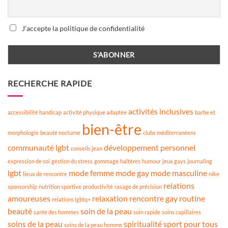
J'accepte la politique de confidentialité
RECHERCHE RAPIDE
activités inclusives
accessibilité handicap
activité physique adaptée
barbe et
bien-être
morphologie
beauté nocturne
clubs méditerranéens
communauté lgbt
développement personnel
conseils jean
expression de soi
gestion du stress
gommage
haltères
humour
jeux gays
journaling
lgbt
mode femme
mode gay
mode masculine
lieux de rencontre
nike
relations
sponsorship
nutrition sportive
productivité
rasage de précision
amoureuses
relaxation
rencontre gay
routine
relations lgbtq+
beauté
soin de la peau
santé des hommes
soin rapide
soins capillaires
soins de la peau
spiritualité
sport pour tous
soins de la peau homme