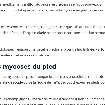
 un médicament
antifongique oral
est nécessaire. Vous pouvez d’aill
e. Un podologue peut s’occuper de la mycose, en particulier si ell
ficaces contre les champignons, de même que l’
ablation
de l’ongle 
vanche, afin que l’ongle malade ne repousse pas, une ablation perm
dologue. Il engourdira l’orteil et retirera la partie incriminée. Parfo
t éviter qu’elle ne se reproduise.
s mycoses du pied
 les mycoses du pied. Tremper le pied dans une solution diluée de
onate de soude
ou de la
fécule de maïs
. Saupoudrez-en les pieds po
e les champignons. L’extrait de
feuille d’olivier
est non seulement a
 antifongique, peut être appliquée sur les ongles concernés pour so