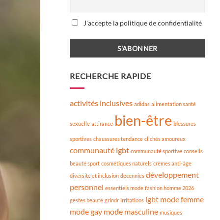
J'accepte la politique de confidentialité
RECHERCHE RAPIDE
activités inclusives
adidas
alimentation santé
bien-être
sexuelle
attirance
blessures
sportives
chaussures tendance
clichés amoureux
communauté lgbt
communauté sportive
conseils
beauté sport
cosmétiques naturels
crèmes anti-âge
développement
diversité et inclusion
décennies
personnel
essentiels mode
fashion homme 2026
lgbt
mode femme
gestes beauté
grindr
irritations
mode gay
mode masculine
musiques