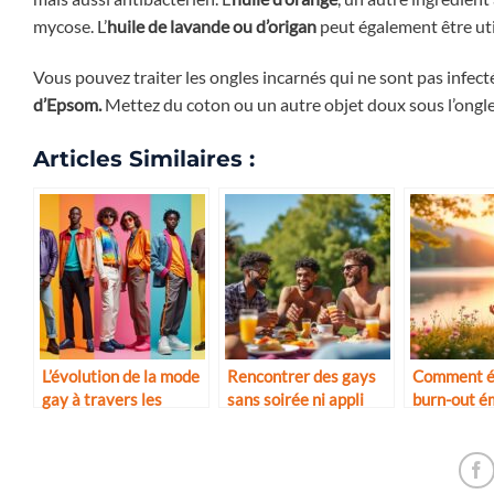
mycose. L’
huile de lavande
ou d’origan
peut également être uti
Vous pouvez traiter les ongles incarnés qui ne sont pas infect
d’Epsom.
Mettez du coton ou un autre objet doux sous l’ongle
Articles Similaires :
L’évolution de la mode
Rencontrer des gays
Comment év
gay à travers les
sans soirée ni appli
burn-out é
décennies