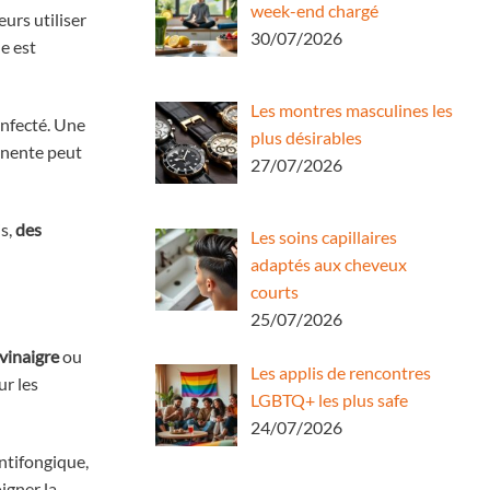
week-end chargé
eurs utiliser
30/07/2026
e est
Les montres masculines les
infecté. Une
plus désirables
anente peut
27/07/2026
is,
des
Les soins capillaires
adaptés aux cheveux
courts
25/07/2026
vinaigre
ou
Les applis de rencontres
ur les
LGBTQ+ les plus safe
24/07/2026
ntifongique,
igner la