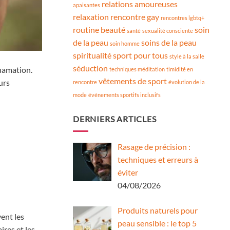
relations amoureuses
apaisantes
relaxation
rencontre gay
rencontres lgbtq+
routine beauté
soin
santé
sexualité consciente
de la peau
soins de la peau
soin homme
spiritualité
sport pour tous
style à la salle
séduction
uamation.
techniques méditation
timidité en
vêtements de sport
urs
rencontre
évolution de la
mode
événements sportifs inclusifs
DERNIERS ARTICLES
Rasage de précision :
techniques et erreurs à
éviter
04/08/2026
Produits naturels pour
vent les
peau sensible : le top 5
ires et les