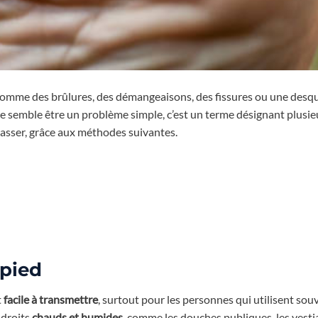
comme des brûlures, des démangeaisons, des fissures ou une desq
lle semble être un problème simple, c’est un terme désignant plusie
asser, grâce aux méthodes suivantes.
 pied
t
facile à transmettre
, surtout pour les personnes qui utilisent sou
ndroits
chauds et humides
, comme les douches publiques, les vestia