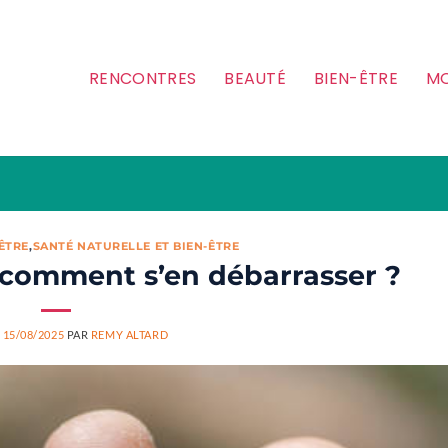
RENCONTRES
BEAUTÉ
BIEN-ÊTRE
MO
-ÊTRE
,
SANTÉ NATURELLE ET BIEN-ÊTRE
 comment s’en débarrasser ?
E
15/08/2025
PAR
REMY ALTARD