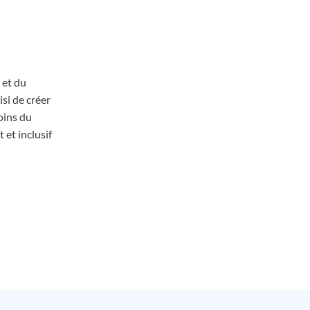
 et du
si de créer
oins du
 et inclusif