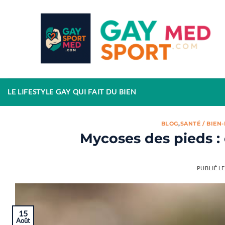
Passer
au
contenu
LE LIFESTYLE GAY QUI FAIT DU BIEN
BLOG
,
SANTÉ / BIEN
Mycoses des pieds :
PUBLIÉ L
15
Août