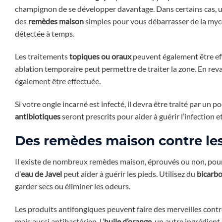
champignon de se développer davantage. Dans certains cas,
des
remèdes maison
simples pour vous débarrasser de la mycos
détectée à temps.
Les traitements
topiques ou oraux
peuvent également être ef
ablation temporaire peut permettre de traiter la zone. En re
également être effectuée.
Si votre ongle incarné est infecté, il devra être traité par un po
antibiotiques
seront prescrits pour aider à guérir l’infection e
Des remèdes maison contre le
Il existe de nombreux remèdes maison, éprouvés ou non, pour
d’
eau de Javel
peut aider à guérir les pieds. Utilisez du
bicarb
garder secs ou éliminer les odeurs.
Les produits antifongiques peuvent faire des merveilles contr
mais aussi antibactérien. L’
huile d’orange
, un autre ingrédient