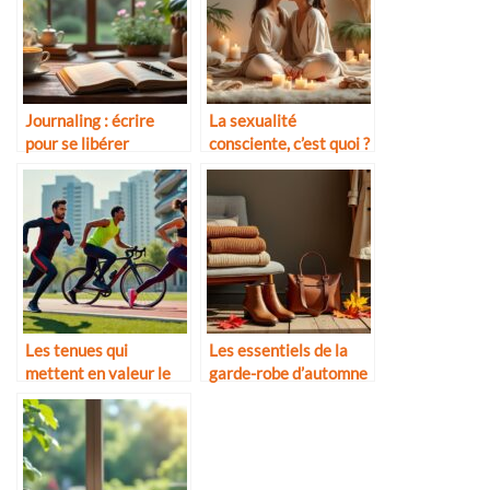
Journaling : écrire
La sexualité
pour se libérer
consciente, c’est quoi ?
Les tenues qui
Les essentiels de la
mettent en valeur le
garde-robe d’automne
corps sportif