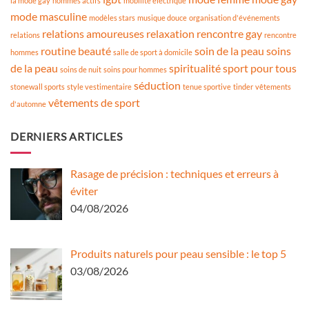
la mode gay
hommes actifs
mobilité électrique
mode masculine
modèles stars
musique douce
organisation d'événements
relations amoureuses
relaxation
rencontre gay
relations
rencontre
routine beauté
soin de la peau
soins
hommes
salle de sport à domicile
de la peau
spiritualité
sport pour tous
soins de nuit
soins pour hommes
séduction
stonewall sports
style vestimentaire
tenue sportive
tinder
vêtements
vêtements de sport
d'automne
DERNIERS ARTICLES
Rasage de précision : techniques et erreurs à
éviter
04/08/2026
Produits naturels pour peau sensible : le top 5
03/08/2026