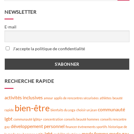
NEWSLETTER
E-mail
J'accepte la politique de confidentialité
RECHERCHE RAPIDE
activités inclusives
amour
applis de rencontres sécurisées
athlètes
beauté
bien-être
communauté
rapide
bienfaits du yoga
choisir un jean
lgbt
communauté lgbtq+
concentration
conseils beauté hommes
conseils rencontre
développement personnel
gay
financer événements sportifs
historique de
lgbt
mode femme
mode gay