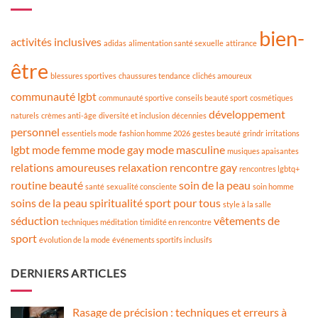
bien-
activités inclusives
adidas
alimentation santé sexuelle
attirance
être
blessures sportives
chaussures tendance
clichés amoureux
communauté lgbt
communauté sportive
conseils beauté sport
cosmétiques
développement
naturels
crèmes anti-âge
diversité et inclusion
décennies
personnel
essentiels mode
fashion homme 2026
gestes beauté
grindr
irritations
lgbt
mode femme
mode gay
mode masculine
musiques apaisantes
relations amoureuses
relaxation
rencontre gay
rencontres lgbtq+
routine beauté
soin de la peau
santé
sexualité consciente
soin homme
soins de la peau
spiritualité
sport pour tous
style à la salle
séduction
vêtements de
techniques méditation
timidité en rencontre
sport
évolution de la mode
événements sportifs inclusifs
DERNIERS ARTICLES
Rasage de précision : techniques et erreurs à