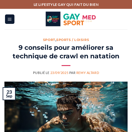
Passer
LE LIFESTYLE GAY QUI FAIT DU BIEN
au
contenu
SPORT
,
SPORTS / LOISIRS
9 conseils pour améliorer sa
technique de crawl en natation
PUBLIÉ LE
23/09/2025
PAR
REMY ALTARD
23
Sep