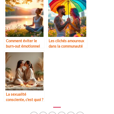
Comment éviter le
Les clichés amoureux
burn-out émotionnel
dans la communauté
LGBTQ+
La sexualité
consciente, c’est quoi ?