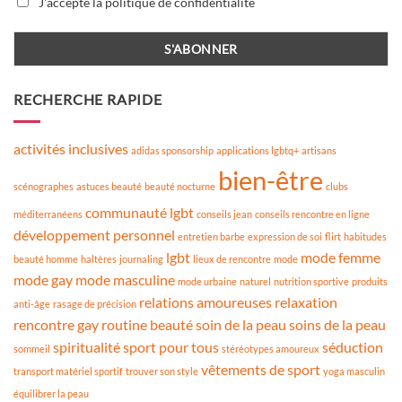
J'accepte la politique de confidentialité
RECHERCHE RAPIDE
activités inclusives
adidas sponsorship
applications lgbtq+
artisans
bien-être
scénographes
astuces beauté
beauté nocturne
clubs
communauté lgbt
méditerranéens
conseils jean
conseils rencontre en ligne
développement personnel
entretien barbe
expression de soi
flirt
habitudes
lgbt
mode femme
beauté homme
haltères
journaling
lieux de rencontre
mode
mode gay
mode masculine
mode urbaine
naturel
nutrition sportive
produits
relations amoureuses
relaxation
anti-âge
rasage de précision
rencontre gay
routine beauté
soin de la peau
soins de la peau
spiritualité
sport pour tous
séduction
sommeil
stéréotypes amoureux
vêtements de sport
transport matériel sportif
trouver son style
yoga masculin
équilibrer la peau