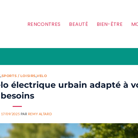
RENCONTRES
BEAUTÉ
BIEN-ÊTRE
MO
T
,
SPORTS / LOISIRS
,
VELO
vélo électrique urbain adapté à v
besoins
E
17/09/2025
PAR
REMY ALTARD