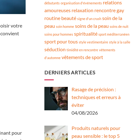
relations
débutants
organisation d'événements
amoureuses
relaxation
rencontre gay
routine beauté
soin de la
signe d'un crush
oisir votre
peau
soins de la peau
soin homme
soins de nuit
s convient
spiritualité
soins pour hommes
sport méditerranéen
sport pour tous
style vestimentaire
style à la salle
séduction
timidité en rencontre
vêtements
vêtements de sport
d'automne
DERNIERS ARTICLES
Rasage de précision :
techniques et erreurs à
éviter
04/08/2026
Produits naturels pour
minant pour
peau sensible : le top 5