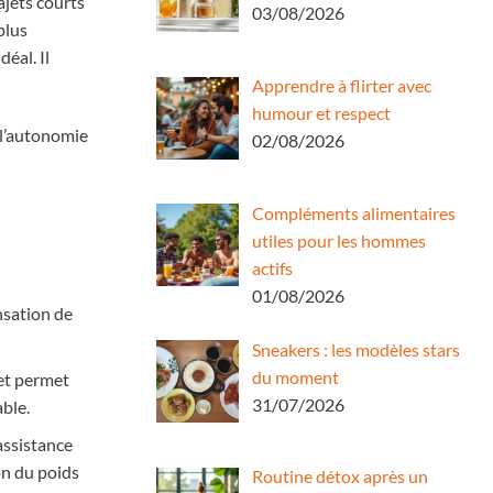
ajets courts
03/08/2026
plus
éal. Il
Apprendre à flirter avec
humour et respect
 l’autonomie
02/08/2026
Compléments alimentaires
utiles pour les hommes
actifs
01/08/2026
nsation de
Sneakers : les modèles stars
du moment
 et permet
31/07/2026
ble.
 assistance
on du poids
Routine détox après un