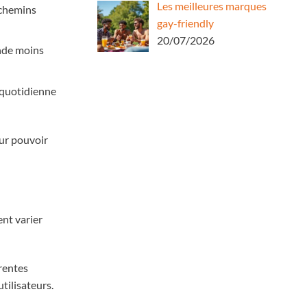
Les meilleures marques
 chemins
gay-friendly
20/07/2026
ande moins
n quotidienne
our pouvoir
ent varier
érentes
tilisateurs.