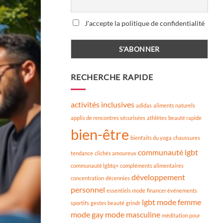
J'accepte la politique de confidentialité
RECHERCHE RAPIDE
activités inclusives
adidas
aliments naturels
applis de rencontres sécurisées
athlètes
beauté rapide
bien-être
bienfaits du yoga
chaussures
communauté lgbt
tendance
clichés amoureux
communauté lgbtq+
compléments alimentaires
développement
concentration
décennies
personnel
essentiels mode
financer événements
lgbt
mode femme
sportifs
gestes beauté
grindr
mode gay
mode masculine
méditation pour