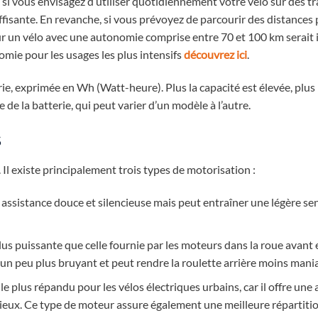
, si vous envisagez d’utiliser quotidiennement votre vélo sur des tr
isante. En revanche, si vous prévoyez de parcourir des distances 
 un vélo avec une autonomie comprise entre 70 et 100 km serait id
mie pour les usages les plus intensifs
découvrez ici
.
ie, exprimée en Wh (Watt-heure). Plus la capacité est élevée, plus
de la batterie, qui peut varier d’un modèle à l’autre.
s
 Il existe principalement trois types de motorisation :
 assistance douce et silencieuse mais peut entraîner une légère se
plus puissante que celle fournie par les moteurs dans la roue avant
un peu plus bruyant et peut rendre la roulette arrière moins mania
le plus répandu pour les vélos électriques urbains, car il offre une
ieux. Ce type de moteur assure également une meilleure répartiti