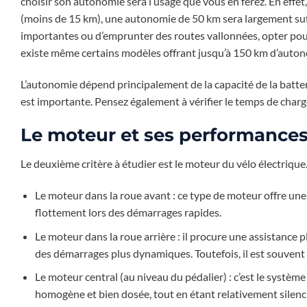
choisir son autonomie sera l’usage que vous en ferez. En effet
(moins de 15 km), une autonomie de 50 km sera largement suff
importantes ou d’emprunter des routes vallonnées, opter pour
existe même certains modèles offrant jusqu’à 150 km d’autono
L’autonomie dépend principalement de la capacité de la batter
est importante. Pensez également à vérifier le temps de charge 
Le moteur et ses performance
Le deuxième critère à étudier est le moteur du vélo électrique.
Le moteur dans la roue avant : ce type de moteur offre une
flottement lors des démarrages rapides.
Le moteur dans la roue arrière : il procure une assistance 
des démarrages plus dynamiques. Toutefois, il est souvent 
Le moteur central (au niveau du pédalier) : c’est le système 
homogène et bien dosée, tout en étant relativement silenc