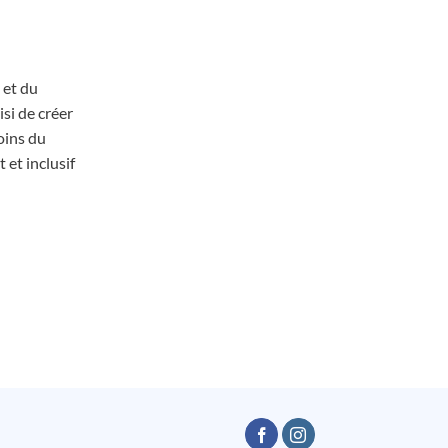
 et du
si de créer
oins du
 et inclusif