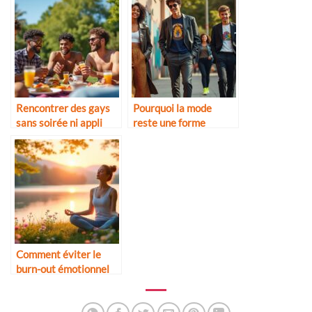
Rencontrer des gays
Pourquoi la mode
sans soirée ni appli
reste une forme
d’expression de soi
Comment éviter le
burn-out émotionnel