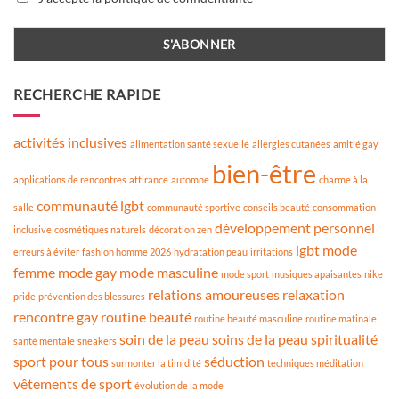
RECHERCHE RAPIDE
activités inclusives
alimentation santé sexuelle
allergies cutanées
amitié gay
bien-être
applications de rencontres
attirance
automne
charme à la
communauté lgbt
salle
communauté sportive
conseils beauté
consommation
développement personnel
inclusive
cosmétiques naturels
décoration zen
lgbt
mode
erreurs à éviter
fashion homme 2026
hydratation peau
irritations
femme
mode gay
mode masculine
mode sport
musiques apaisantes
nike
relations amoureuses
relaxation
pride
prévention des blessures
rencontre gay
routine beauté
routine beauté masculine
routine matinale
soin de la peau
soins de la peau
spiritualité
santé mentale
sneakers
sport pour tous
séduction
surmonter la timidité
techniques méditation
vêtements de sport
évolution de la mode