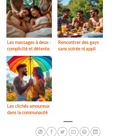
Les massages à deux :
Rencontrer des gays
complicité et détente
sans soirée ni appli
Les clichés amoureux
dans la communauté
LGBTQ+