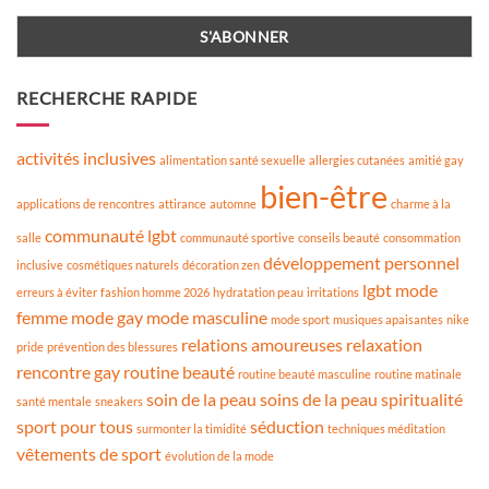
RECHERCHE RAPIDE
activités inclusives
alimentation santé sexuelle
allergies cutanées
amitié gay
bien-être
applications de rencontres
attirance
automne
charme à la
communauté lgbt
salle
communauté sportive
conseils beauté
consommation
développement personnel
inclusive
cosmétiques naturels
décoration zen
lgbt
mode
erreurs à éviter
fashion homme 2026
hydratation peau
irritations
femme
mode gay
mode masculine
mode sport
musiques apaisantes
nike
relations amoureuses
relaxation
pride
prévention des blessures
rencontre gay
routine beauté
routine beauté masculine
routine matinale
soin de la peau
soins de la peau
spiritualité
santé mentale
sneakers
sport pour tous
séduction
surmonter la timidité
techniques méditation
vêtements de sport
évolution de la mode