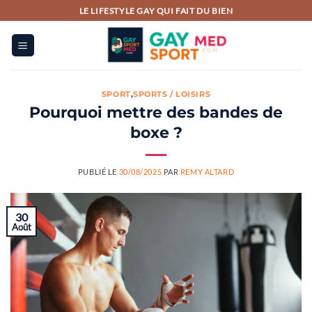
Passer
LE LIFESTYLE GAY QUI FAIT DU BIEN
au
contenu
SPORT
,
SPORTS / LOISIRS
Pourquoi mettre des bandes de
boxe ?
PUBLIÉ LE
30/08/2025
PAR
REMY ALTARD
30
Août