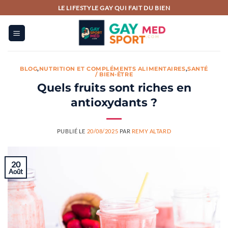
Passer
LE LIFESTYLE GAY QUI FAIT DU BIEN
au
contenu
BLOG
,
NUTRITION ET COMPLÉMENTS ALIMENTAIRES
,
SANTÉ
/ BIEN-ÊTRE
Quels fruits sont riches en
antioxydants ?
PUBLIÉ LE
20/08/2025
PAR
REMY ALTARD
20
Août