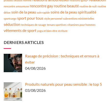
produits beauté homme
relations lgbtq+
rencontre gay
routine beauté
rencontre amoureuse
routine de nuit
routine
soin de la peau
soins de la peau
spiritualité
détox
soin rapide
sport pour tous
sportcargo
style personnel
subventions ministérielles
séduction
techniques de rasage
tenues sportives
vitamines pour hommes
vêtements de sport
yoga et bien-être
écriture
DERNIERS ARTICLES
Rasage de précision : techniques et erreurs à
éviter
04/08/2026
Produits naturels pour peau sensible : le top 5
03/08/2026