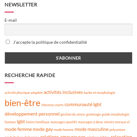
NEWSLETTER
E-mail
J'accepte la politique de confidentialité
RECHERCHE RAPIDE
activités inclusives
activité physique adaptée
barbe et morphologie
bien-être
communauté lgbt
cheveux courts
développement personnel
gestion du stress
gommage
guide morphologie
lgbt
humour
loisirs familiaux
massages sportifs
massages à deux
miroirs muraux xl
mode femme
mode gay
mode masculine
mode homme
polyamour
relations amoureuses
relaxation