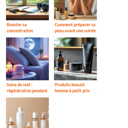
Booster sa
Comment préparer sa
concentration
peau avant une soirée
naturellement
Soins de nuit :
Produits beauté
régénération pendant
homme à petit prix
le sommeil
mais efficaces