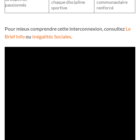
chaque discipline
communautaire
passionnés
sportive
renforcé
Pour mieux comprendre cette interconnexion, consultez
Le
Brief Info
ou
Inégalités Sociales
.