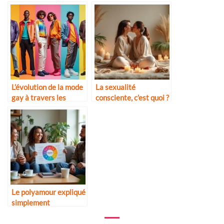
LGBTQ+
L’évolution de la mode
La sexualité
gay à travers les
consciente, c’est quoi ?
décennies
Le polyamour expliqué
simplement