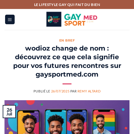
Passer
LE LIFESTYLE GAY QUI FAIT DU BIEN
au
contenu
EN BREF
wodioz change de nom :
découvrez ce que cela signifie
pour vos futures rencontres sur
gaysportmed.com
PUBLIÉ LE
26/07/2025
PAR
REMY ALTARD
26
Juil