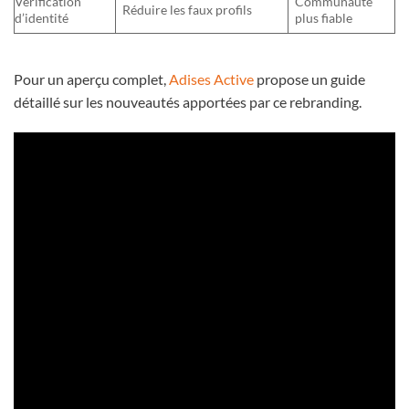
Vérification
Communauté
Réduire les faux profils
d’identité
plus fiable
Pour un aperçu complet,
Adises Active
propose un guide
détaillé sur les nouveautés apportées par ce rebranding.