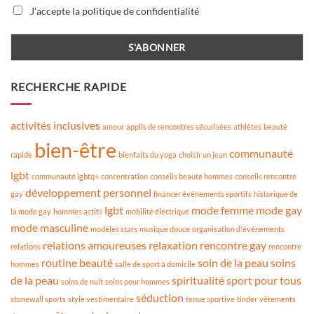
J'accepte la politique de confidentialité
RECHERCHE RAPIDE
activités inclusives
amour
applis de rencontres sécurisées
athlètes
beauté
bien-être
communauté
rapide
bienfaits du yoga
choisir un jean
lgbt
communauté lgbtq+
concentration
conseils beauté hommes
conseils rencontre
développement personnel
gay
financer événements sportifs
historique de
lgbt
mode femme
mode gay
la mode gay
hommes actifs
mobilité électrique
mode masculine
modèles stars
musique douce
organisation d'événements
relations amoureuses
relaxation
rencontre gay
relations
rencontre
routine beauté
soin de la peau
soins
hommes
salle de sport à domicile
de la peau
spiritualité
sport pour tous
soins de nuit
soins pour hommes
séduction
stonewall sports
style vestimentaire
tenue sportive
tinder
vêtements