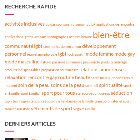
RECHERCHE RAPIDE
activités inclusives
adidas sponsorship
amour lgbtq+
applications de rencontre
bien-être
applications lgbtq+
artisans scénographes
astuces beauté
communauté lgbt
développement
communication en amour
personnel
lgbt
mode femme
mode gay
jean et morphologie
look sportif
mode masculine
naturel
passions communes
peau mixte
produits anti-âge
relations amoureuses
produits indispensables
préparation pour un date
relaxation
rencontre gay
routine beauté
santé masculine
sneakers du
soin de la peau
soins de la peau
spiritualité
moment
sommeil
sport
sport pour tous
séduction
en famille
sport familial
stéréotypes amoureux
tapis technogym
tendances automne
tendances de la mode
transport matériel sportif
vêtements de sport
trouver son style
yoga masculin
DERNIERS ARTICLES