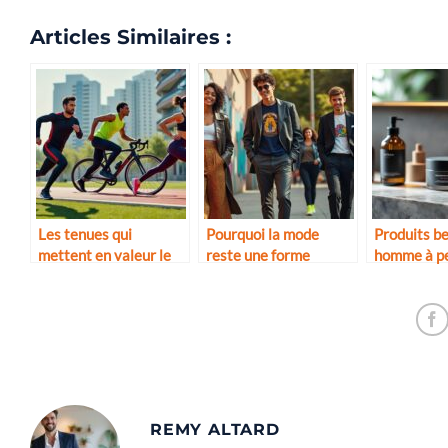
Articles Similaires :
Les tenues qui
Pourquoi la mode
Produits b
mettent en valeur le
reste une forme
homme à pe
corps sportif
d’expression de soi
mais effica
REMY ALTARD