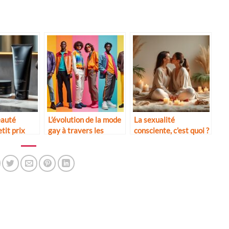
eauté
L’évolution de la mode
La sexualité
tit prix
gay à travers les
consciente, c’est quoi ?
ces
décennies