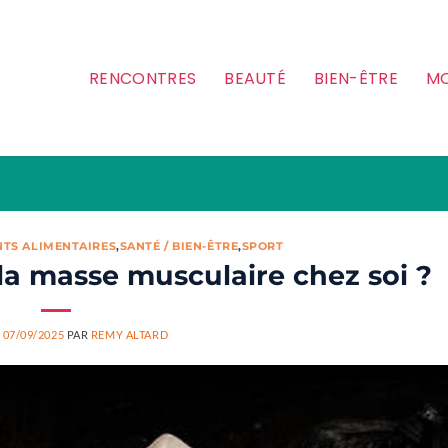
RENCONTRES
BEAUTÉ
BIEN-ÊTRE
MO
TS ALIMENTAIRES
,
SANTÉ / BIEN-ÊTRE
,
SPORT
a masse musculaire chez soi ?
E
07/09/2025
PAR
REMY ALTARD