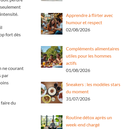
t seulement
intensité.
Apprendre à flirter avec
humour et respect
il
02/08/2026
op fort dès
Compléments alimentaires
utiles pour les hommes
actifs
en ne courant
01/08/2026
s par
moins
Sneakers : les modèles stars
du moment
31/07/2026
 faire du
Routine détox après un
week-end chargé