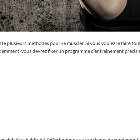
te plusieurs méthodes pour se muscler. Si vous voulez le faire tou
Évidemment, vous devrez fixer un programme d’entraînement précis 
rps doit être habitué à l’effort pour qu’aucun risque ne survienne. I