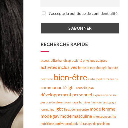
J'accepte la politique de confidentialité
RECHERCHE RAPIDE
accessibilité handicap
activité physique adaptée
activités inclusives
barbe et morphologie
beauté
bien-être
nocturne
clubs méditerranéens
communauté lgbt
conseils jean
développement personnel
expression de soi
gestion du stress
gommage
haltères
humour
jeux gays
lgbt
mode femme
journaling
lieux de rencontre
mode gay
mode masculine
nike sponsorship
nutrition sportive
productivité
rasage de précision