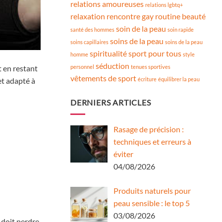
relations amoureuses
relations lgbtq+
relaxation
rencontre gay
routine beauté
soin de la peau
santé des hommes
soin rapide
soins de la peau
soins capillaires
soins de la peau
spiritualité
sport pour tous
homme
style
séduction
personnel
tenues sportives
t en restant
vêtements de sport
écriture
équilibrer la peau
et adapté à
DERNIERS ARTICLES
Rasage de précision :
techniques et erreurs à
éviter
04/08/2026
Produits naturels pour
peau sensible : le top 5
03/08/2026
l doit perdre