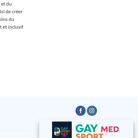
 et du
si de créer
oins du
 et inclusif