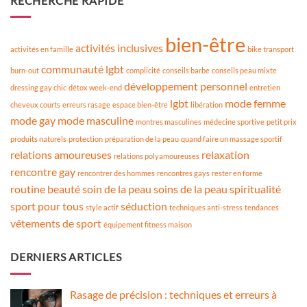
RECHERCHE RAPIDE
bien-être
activités inclusives
activités en famille
bike transport
communauté lgbt
burn-out
complicité
conseils barbe
conseils peau mixte
développement personnel
dressing gay chic
détox week-end
entretien
lgbt
mode femme
cheveux courts
erreurs rasage
espace bien-être
libération
mode gay
mode masculine
montres masculines
médecine sportive
petit prix
produits naturels
protection
préparation de la peau
quand faire un massage sportif
relations amoureuses
relaxation
relations polyamoureuses
rencontre gay
rencontrer des hommes
rencontres gays
rester en forme
routine beauté
soin de la peau
soins de la peau
spiritualité
sport pour tous
séduction
style actif
techniques anti-stress
tendances
vêtements de sport
équipement fitness maison
DERNIERS ARTICLES
Rasage de précision : techniques et erreurs à