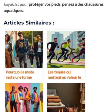
kayak. Et pour
protéger vos pieds, pensez à des chaussures
aquatiques
.
Articles Similaires :
Pourquoi la mode
Les tenues qui
reste une forme
mettent en valeur le
d’expression de soi
corps sportif