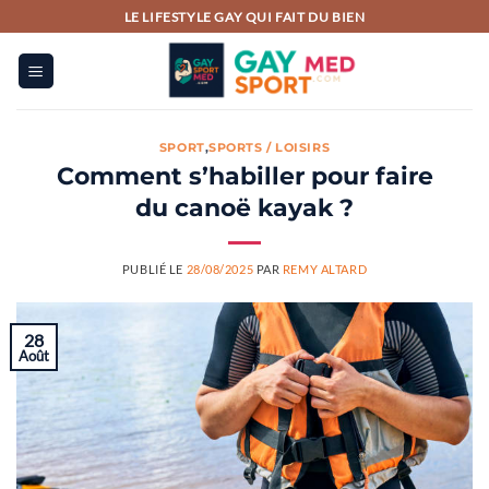
Passer
LE LIFESTYLE GAY QUI FAIT DU BIEN
au
contenu
SPORT
,
SPORTS / LOISIRS
Comment s’habiller pour faire
du canoë kayak ?
PUBLIÉ LE
28/08/2025
PAR
REMY ALTARD
28
Août