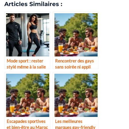
Articles Similaires :
Mode sport : rester
Rencontrer des gays
stylé même à la salle
sans soirée ni appli
Escapades sportives
Les meilleures
et bien-être au Maroc
marques gay-friendly