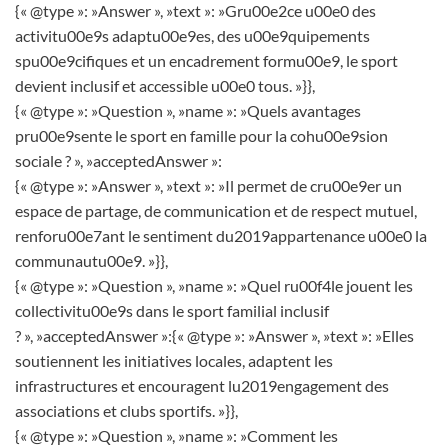
{« @type »: »Answer », »text »: »Gru00e2ce u00e0 des
activitu00e9s adaptu00e9es, des u00e9quipements
spu00e9cifiques et un encadrement formu00e9, le sport
devient inclusif et accessible u00e0 tous. »}},
{« @type »: »Question », »name »: »Quels avantages
pru00e9sente le sport en famille pour la cohu00e9sion
sociale ? », »acceptedAnswer »:
{« @type »: »Answer », »text »: »Il permet de cru00e9er un
espace de partage, de communication et de respect mutuel,
renforu00e7ant le sentiment du2019appartenance u00e0 la
communautu00e9. »}},
{« @type »: »Question », »name »: »Quel ru00f4le jouent les
collectivitu00e9s dans le sport familial inclusif
? », »acceptedAnswer »:{« @type »: »Answer », »text »: »Elles
soutiennent les initiatives locales, adaptent les
infrastructures et encouragent lu2019engagement des
associations et clubs sportifs. »}},
{« @type »: »Question », »name »: »Comment les