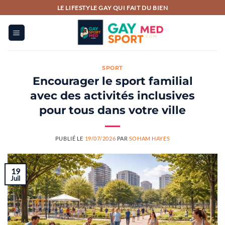
Passer
LE LIFESTYLE GAY QUI FAIT DU BIEN
au
contenu
SPORT
Encourager le sport familial
avec des activités inclusives
pour tous dans votre ville
PUBLIÉ LE
19/07/2026
PAR
SOHAM HAYES
19
Juil