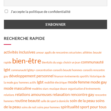
J'accepte la politique de confidentialité
RECHERCHE RAPIDE
activités inclusives
amour
applis de rencontres sécurisées
athlètes
beauté
bien-être
communauté
rapide
bienfaits du yoga
choisir un jean
lgbt
communauté lgbtq+
concentration
conseils beauté hommes
conseils rencontre
développement personnel
gay
financer événements sportifs
historique de
lgbt
mode femme
mode gay
la mode gay
hommes actifs
mobilité électrique
mode masculine
modèles stars
musique douce
organisation d'événements
relations amoureuses
relaxation
rencontre gay
relations
rencontre
routine beauté
soin de la peau
soins
hommes
salle de sport à domicile
de la peau
spiritualité
sport pour tous
soins de nuit
soins pour hommes