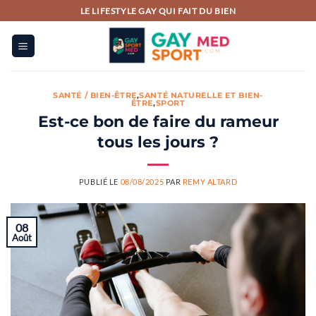
Passer
LE LIFESTYLE GAY QUI FAIT DU BIEN
au
contenu
SANTÉ / BIEN-ÊTRE
,
SANTÉ NATURELLE ET BIEN-
ÊTRE
,
SPORT
Est-ce bon de faire du rameur
tous les jours ?
PUBLIÉ LE
08/08/2025
PAR
REMY ALTARD
08
Août