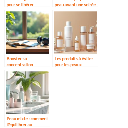
pour se libérer
peau avant une soirée
Booster sa
Les produits à éviter
concentration
pour les peaux
naturellement
sensibles
Peau mixte : comment
l’équilibrer au