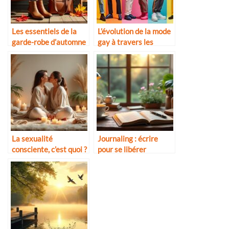
Les essentiels de la
L’évolution de la mode
garde-robe d’automne
gay à travers les
décennies
La sexualité
Journaling : écrire
consciente, c’est quoi ?
pour se libérer