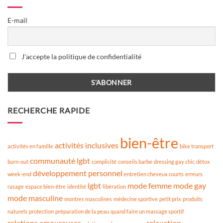
E-mail
J'accepte la politique de confidentialité
RECHERCHE RAPIDE
bien-être
activités inclusives
activités en famille
bike transport
communauté lgbt
burn-out
complicité
conseils barbe
dressing gay chic
détox
développement personnel
week-end
entretien cheveux courts
erreurs
lgbt
mode femme
mode gay
rasage
espace bien-être
identité
libération
mode masculine
montres masculines
médecine sportive
petit prix
produits
naturels
protection
préparation de la peau
quand faire un massage sportif
relations amoureuses
relaxation