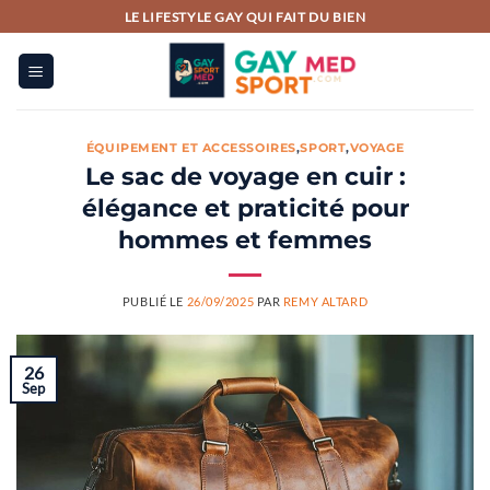
Passer
LE LIFESTYLE GAY QUI FAIT DU BIEN
au
contenu
ÉQUIPEMENT ET ACCESSOIRES
,
SPORT
,
VOYAGE
Le sac de voyage en cuir :
élégance et praticité pour
hommes et femmes
PUBLIÉ LE
26/09/2025
PAR
REMY ALTARD
26
Sep