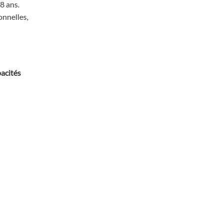
8 ans.
onnelles,
acités