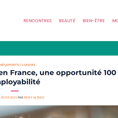
RENCONTRES
BEAUTÉ
BIEN-ÊTRE
MO
ORT
,
SPORTS / LOISIRS
en France, une opportunité 100
ployabilité
E
20/09/2025
PAR
REMY ALTARD