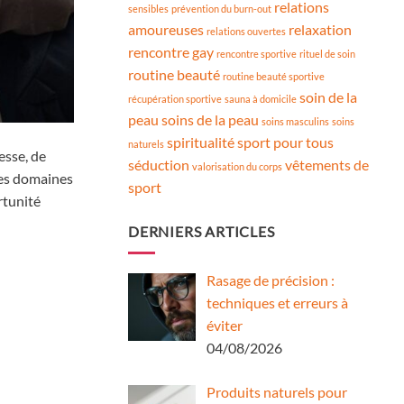
relations
sensibles
prévention du burn-out
amoureuses
relaxation
relations ouvertes
rencontre gay
rencontre sportive
rituel de soin
routine beauté
routine beauté sportive
soin de la
récupération sportive
sauna à domicile
peau
soins de la peau
soins masculins
soins
spiritualité
sport pour tous
naturels
esse, de
séduction
vêtements de
valorisation du corps
ces domaines
sport
rtunité
DERNIERS ARTICLES
Rasage de précision :
techniques et erreurs à
éviter
04/08/2026
Produits naturels pour