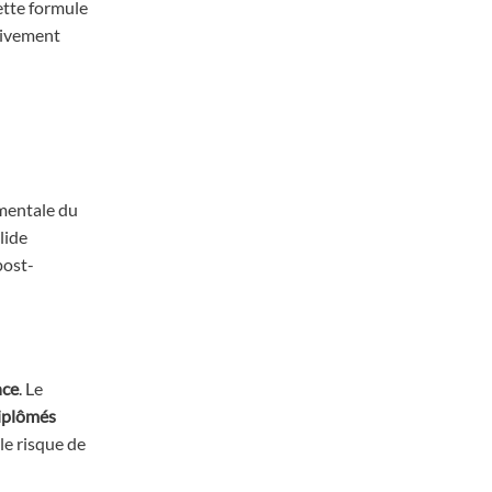
ette formule
ativement
mentale du
lide
post-
nce
. Le
iplômés
le risque de