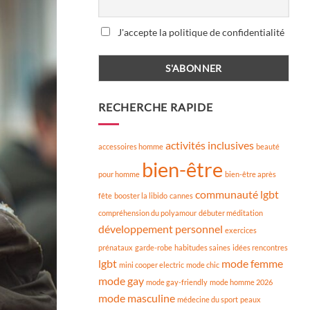
J'accepte la politique de confidentialité
RECHERCHE RAPIDE
activités inclusives
accessoires homme
beauté
bien-être
pour homme
bien-être après
communauté lgbt
fête
booster la libido
cannes
compréhension du polyamour
débuter méditation
développement personnel
exercices
prénataux
garde-robe
habitudes saines
idées rencontres
lgbt
mode femme
mini cooper electric
mode chic
mode gay
mode gay-friendly
mode homme 2026
mode masculine
médecine du sport
peaux