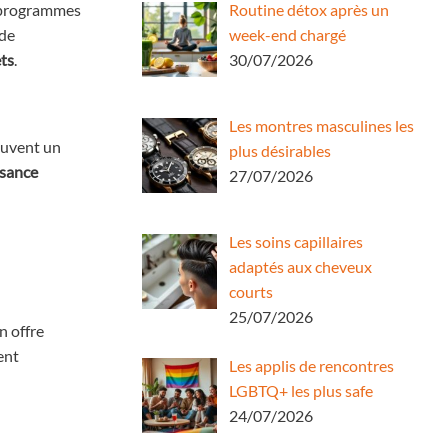
s programmes
Routine détox après un
 de
week-end chargé
ets
.
30/07/2026
Les montres masculines les
ouvent un
plus désirables
ssance
27/07/2026
Les soins capillaires
adaptés aux cheveux
courts
25/07/2026
n offre
ent
Les applis de rencontres
LGBTQ+ les plus safe
24/07/2026