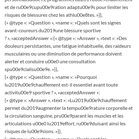
et de ru00e9cupu00e9ration adaptu00e9s pour limiter les
risques de blessures chez les athlu00e8tes. »}},
{« @type »: »Question », »name »: »Quels sont les signes
avant-coureurs du2019une blessure sportive
? », »acceptedAnswer »:{« @type »: »Answer », »text »: »Des
douleurs persistantes, une fatigue inhabituelle, des raideurs
musculaires ou une diminution de performance doivent
alerter et conduire u00e0 une consultation
spu00e9cialisu00e9e. »}},
{« @type »: »Question », »name »: »Pourquoi
lu2019u00e9chauffement est-il essentiel avant toute
activitu00e9 sportive ? », »acceptedAnswer »:
{« @type »: »Answer », »text »: »Lu2019u00e9chauffement
permet du2019augmenter la tempu00e9rature corporelle et
la circulation sanguine, pru00e9parant les muscles et les
articulations u00e0 lu2019effort, ru00e9duisant ainsi les
risques de lu00e9sions. »}},
{« @type »: »Question », »name »: »Quels sont les