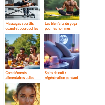
Massages sportifs :
Les bienfaits du yoga
quand et pourquoi les
pour les hommes
faire
Compléments
Soins de nuit :
alimentaires utiles
régénération pendant
pour les hommes actifs
le sommeil