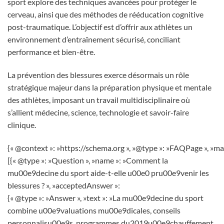
sport explore des techniques avancées pour protéger le
cerveau, ainsi que des méthodes de rééducation cognitive
post-traumatique. L’objectif est d’offrir aux athlètes un
environnement d’entraînement sécurisé, conciliant
performance et bien-être.
La prévention des blessures exerce désormais un rôle
stratégique majeur dans la préparation physique et mentale
des athlètes, imposant un travail multidisciplinaire où
s’allient médecine, science, technologie et savoir-faire
clinique.
{« @context »: »https://schema.org », »@type »: »FAQPage », »ma
[{« @type »: »Question », »name »: »Comment la
mu00e9decine du sport aide-t-elle u00e0 pru00e9venir les
blessures ? », »acceptedAnswer »:
{« @type »: »Answer », »text »: »La mu00e9decine du sport
combine u00e9valuations mu00e9dicales, conseils
personnalisu00e9s, programmes du2019u00e9chauffement