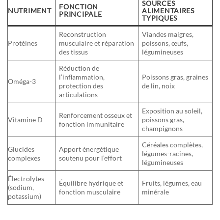
SOURCES
FONCTION
NUTRIMENT
ALIMENTAIRES
PRINCIPALE
TYPIQUES
Reconstruction
Viandes maigres,
Protéines
musculaire et réparation
poissons, œufs,
des tissus
légumineuses
Réduction de
l’inflammation,
Poissons gras, graines
Oméga-3
protection des
de lin, noix
articulations
Exposition au soleil,
Renforcement osseux et
Vitamine D
poissons gras,
fonction immunitaire
champignons
Céréales complètes,
Glucides
Apport énergétique
légumes-racines,
complexes
soutenu pour l’effort
légumineuses
Électrolytes
Équilibre hydrique et
Fruits, légumes, eau
(sodium,
fonction musculaire
minérale
potassium)