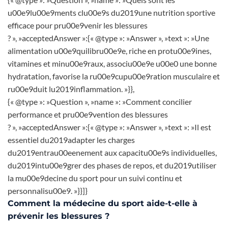
u00e9lu00e9ments clu00e9s du2019une nutrition sportive
efficace pour pru00e9venir les blessures
? », »acceptedAnswer »:{« @type »: »Answer », »text »: »Une
alimentation u00e9quilibru00e9e, riche en protu00e9ines,
vitamines et minu00e9raux, associu00e9e u00e0 une bonne
hydratation, favorise la ru00e9cupu00e9ration musculaire et
ru00e9duit lu2019inflammation. »}},
{« @type »: »Question », »name »: »Comment concilier
performance et pru00e9vention des blessures
? », »acceptedAnswer »:{« @type »: »Answer », »text »: »Il est
essentiel du2019adapter les charges
du2019entrau00eenement aux capacitu00e9s individuelles,
du2019intu00e9grer des phases de repos, et du2019utiliser
la mu00e9decine du sport pour un suivi continu et
personnalisu00e9. »}}]}
Comment la médecine du sport aide-t-elle à
prévenir les blessures ?