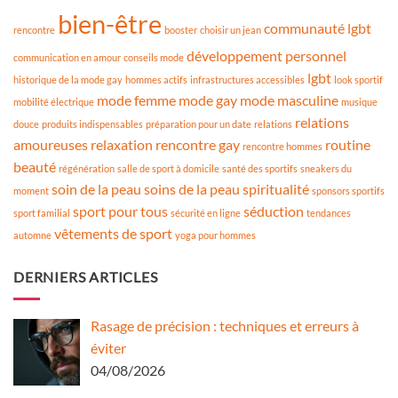
bien-être
communauté lgbt
rencontre
booster
choisir un jean
développement personnel
communication en amour
conseils mode
lgbt
historique de la mode gay
hommes actifs
infrastructures accessibles
look sportif
mode femme
mode gay
mode masculine
mobilité électrique
musique
relations
douce
produits indispensables
préparation pour un date
relations
amoureuses
relaxation
rencontre gay
routine
rencontre hommes
beauté
régénération
salle de sport à domicile
santé des sportifs
sneakers du
soin de la peau
soins de la peau
spiritualité
moment
sponsors sportifs
sport pour tous
séduction
sport familial
sécurité en ligne
tendances
vêtements de sport
automne
yoga pour hommes
DERNIERS ARTICLES
Rasage de précision : techniques et erreurs à
éviter
04/08/2026