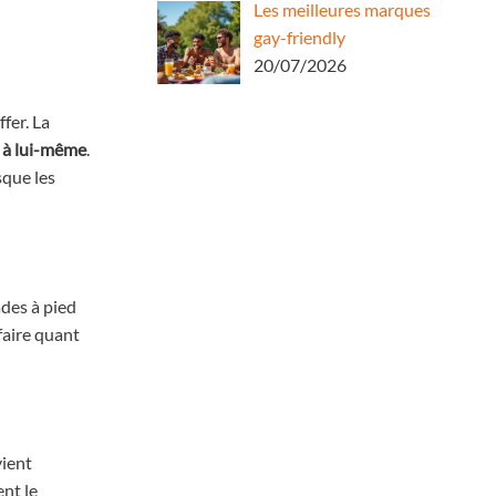
Les meilleures marques
gay-friendly
20/07/2026
fer. La
t à lui-même
.
sque les
ades à pied
faire quant
vient
nt le