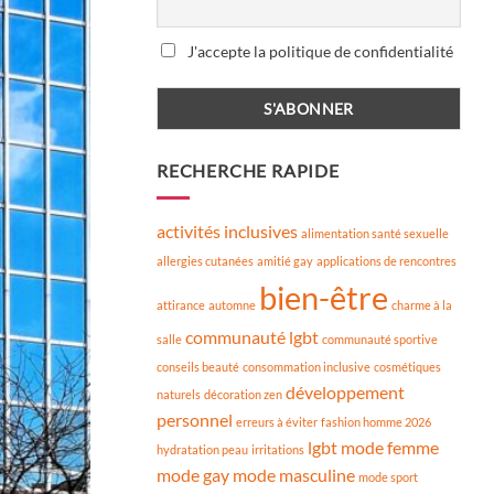
J'accepte la politique de confidentialité
RECHERCHE RAPIDE
activités inclusives
alimentation santé sexuelle
allergies cutanées
amitié gay
applications de rencontres
bien-être
attirance
automne
charme à la
communauté lgbt
salle
communauté sportive
conseils beauté
consommation inclusive
cosmétiques
développement
naturels
décoration zen
personnel
erreurs à éviter
fashion homme 2026
lgbt
mode femme
hydratation peau
irritations
mode gay
mode masculine
mode sport