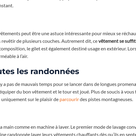
nstant.
vêtements peut être une astuce intéressante pour mieux se réchauf
s revêtir de plusieurs couches. Autrement dit, ce
vêtement se suffi
 composition, le gilet est également destiné usage en extérieur. Lor
éable à l’air.
utes les randonnées
 n’y a pas de mauvais temps pour se lancer dans de longues promen
équiper du bon vêtement et le tour est joué. Plus de soucis à vous 
us uniquement sur le plaisir de
parcourir
des pistes montagneuses.
n à la main comme en machine à laver. Le premier mode de lavage con
e randonnée laver leurs vêtements chauffants dès qu’ils en sente