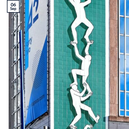
06
Sep