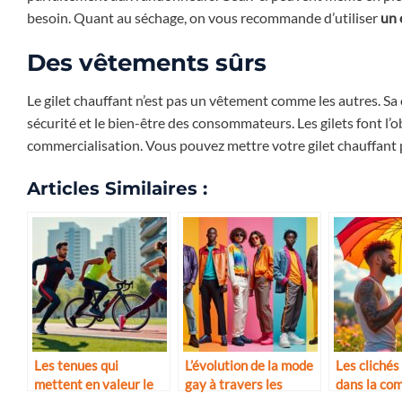
besoin. Quant au séchage, on vous recommande d’utiliser
un 
Des vêtements sûrs
Le gilet chauffant n’est pas un vêtement comme les autres. S
sécurité et le bien-être des consommateurs. Les gilets font l’
commercialisation. Vous pouvez mettre votre gilet chauffant
Articles Similaires :
Les tenues qui
L’évolution de la mode
Les cliché
mettent en valeur le
gay à travers les
dans la c