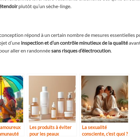
étendoir
plutôt qu’un sèche-linge.
a conception répond à un certain nombre de mesures essentielles p
objet d’une
inspection et d’un contrôle minutieux de la qualité
avant
 pour aller en randonnée
sans risques d’électrocution
.
s amoureux
Les produits à éviter
La sexualité
ommunauté
pour les peaux
consciente, c’est quoi ?