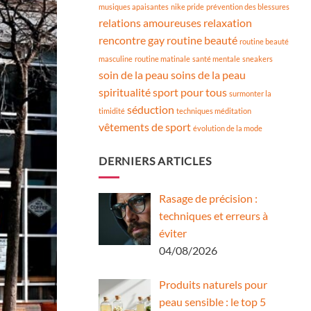
musiques apaisantes
nike pride
prévention des blessures
relations amoureuses
relaxation
rencontre gay
routine beauté
routine beauté
masculine
routine matinale
santé mentale
sneakers
soin de la peau
soins de la peau
spiritualité
sport pour tous
surmonter la
séduction
timidité
techniques méditation
vêtements de sport
évolution de la mode
DERNIERS ARTICLES
Rasage de précision :
techniques et erreurs à
éviter
04/08/2026
Produits naturels pour
peau sensible : le top 5