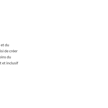
 et du
si de créer
oins du
 et inclusif