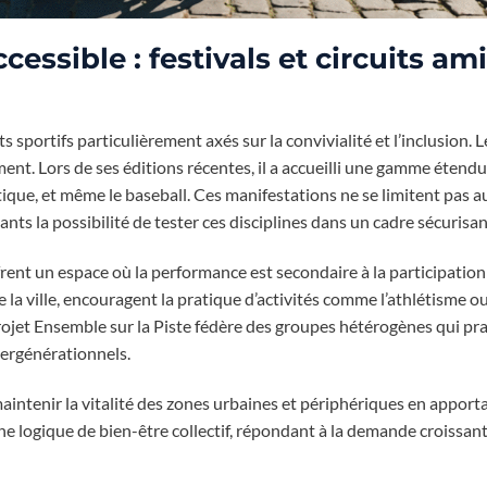
ccessible : festivals et circuits a
portifs particulièrement axés sur la convivialité et l’inclusion. L
ent. Lors de ses éditions récentes, il a accueilli une gamme étendu
tistique, et même le baseball. Ces manifestations ne se limitent pas a
nts la possibilité de tester ces disciplines dans un cadre sécurisan
ffrent un espace où la performance est secondaire à la participation 
la ville, encouragent la pratique d’activités comme l’athlétisme 
projet Ensemble sur la Piste fédère des groupes hétérogènes qui pr
tergénérationnels.
maintenir la vitalité des zones urbaines et périphériques en apport
ne logique de bien-être collectif, répondant à la demande croissan