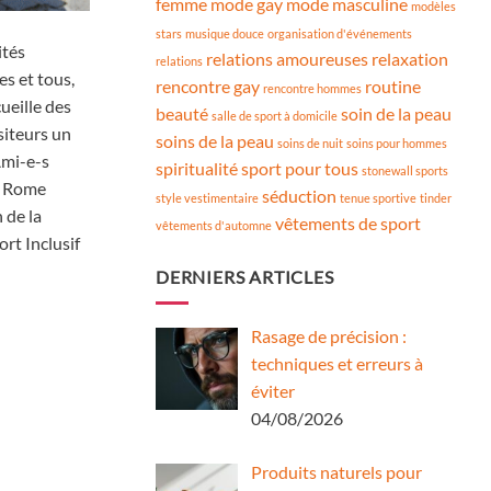
femme
mode gay
mode masculine
modèles
stars
musique douce
organisation d'événements
ités
relations amoureuses
relaxation
relations
es et tous,
rencontre gay
routine
rencontre hommes
ueille des
beauté
soin de la peau
salle de sport à domicile
siteurs un
soins de la peau
soins de nuit
soins pour hommes
Ami-e-s
spiritualité
sport pour tous
stonewall sports
i, Rome
séduction
style vestimentaire
tenue sportive
tinder
 de la
vêtements de sport
vêtements d'automne
rt Inclusif
DERNIERS ARTICLES
Rasage de précision :
techniques et erreurs à
éviter
04/08/2026
Produits naturels pour