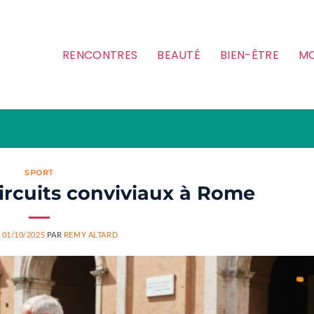
RENCONTRES
BEAUTÉ
BIEN-ÊTRE
MO
SPORT
 circuits conviviaux à Rome
E
01/10/2025
PAR
REMY ALTARD