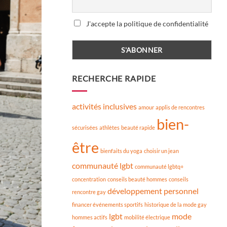
J'accepte la politique de confidentialité
RECHERCHE RAPIDE
activités inclusives
amour
applis de rencontres
bien-
sécurisées
athlètes
beauté rapide
être
bienfaits du yoga
choisir un jean
communauté lgbt
communauté lgbtq+
concentration
conseils beauté hommes
conseils
développement personnel
rencontre gay
financer événements sportifs
historique de la mode gay
lgbt
mode
hommes actifs
mobilité électrique