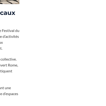
micaux
e Festival du
e d’activités
ux
t.
collective.
ouvert Rome,
atiquent
ant une
te d’espaces