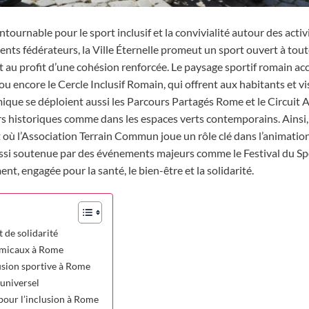
rnable pour le sport inclusif et la convivialité autour des activ
nts fédérateurs, la Ville Éternelle promeut un sport ouvert à tout
nt au profit d’une cohésion renforcée. Le paysage sportif romain acc
u encore le Cercle Inclusif Romain, qui offrent aux habitants et vi
amique se déploient aussi les Parcours Partagés Rome et le Circuit 
tiers historiques comme dans les espaces verts contemporains. Ains
où l’Association Terrain Commun joue un rôle clé dans l’animation
si soutenue par des événements majeurs comme le Festival du Spo
nt, engagée pour la santé, le bien-être et la solidarité.
t de solidarité
s amicaux à Rome
usion sportive à Rome
 universel
 pour l’inclusion à Rome