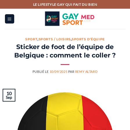
Passer
LE LIFESTYLE GAY QUI FAIT DU BIEN
au
contenu
SPORT
,
SPORTS / LOISIRS
,
SPORTS D’ÉQUIPE
Sticker de foot de l’équipe de
Belgique : comment le coller ?
PUBLIÉ LE
10/09/2025
PAR
REMY ALTARD
10
Sep