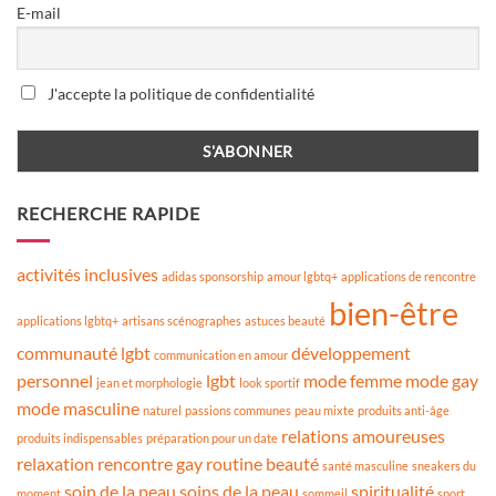
E-mail
J'accepte la politique de confidentialité
RECHERCHE RAPIDE
activités inclusives
adidas sponsorship
amour lgbtq+
applications de rencontre
bien-être
applications lgbtq+
artisans scénographes
astuces beauté
communauté lgbt
développement
communication en amour
personnel
lgbt
mode femme
mode gay
jean et morphologie
look sportif
mode masculine
naturel
passions communes
peau mixte
produits anti-âge
relations amoureuses
produits indispensables
préparation pour un date
relaxation
rencontre gay
routine beauté
santé masculine
sneakers du
soin de la peau
soins de la peau
spiritualité
moment
sommeil
sport