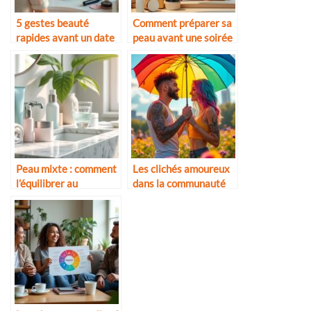
5 gestes beauté
Comment préparer sa
rapides avant un date
peau avant une soirée
Peau mixte : comment
Les clichés amoureux
l’équilibrer au
dans la communauté
quotidien
LGBTQ+