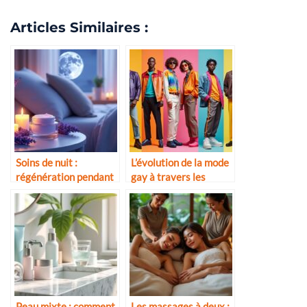
Articles Similaires :
Soins de nuit :
L’évolution de la mode
régénération pendant
gay à travers les
le sommeil
décennies
Peau mixte : comment
Les massages à deux :