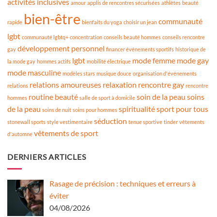
activités inclusives
amour
applis de rencontres sécurisées
athlètes
beauté
bien-être
communauté
rapide
bienfaits du yoga
choisir un jean
lgbt
communauté lgbtq+
concentration
conseils beauté hommes
conseils rencontre
développement personnel
gay
financer événements sportifs
historique de
lgbt
mode femme
mode gay
la mode gay
hommes actifs
mobilité électrique
mode masculine
modèles stars
musique douce
organisation d'événements
relations amoureuses
relaxation
rencontre gay
relations
rencontre
routine beauté
soin de la peau
soins
hommes
salle de sport à domicile
de la peau
spiritualité
sport pour tous
soins de nuit
soins pour hommes
séduction
stonewall sports
style vestimentaire
tenue sportive
tinder
vêtements
vêtements de sport
d'automne
DERNIERS ARTICLES
Rasage de précision : techniques et erreurs à
éviter
04/08/2026